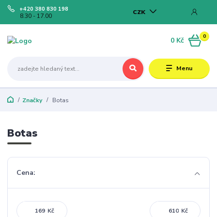
+420 380 830 198
CZK
8.30 - 17.00
0
0 Kč
Menu
Značky
Botas
Botas
Cena:
Kč
Kč