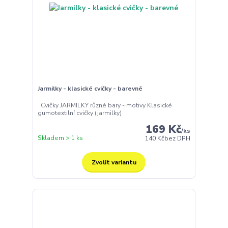
Jarmilky - klasické cvičky - barevné
Cvičky JARMILKY různé bary - motivy Klasické
gumotextilní cvičky (jarmilky)
169 Kč
/
ks
Skladem > 1 ks
140 Kč
bez DPH
Zvolit variantu