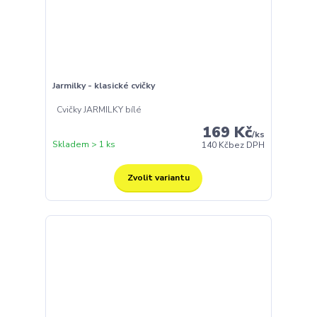
Jarmilky - klasické cvičky
Cvičky JARMILKY bílé
169 Kč
/
ks
Skladem > 1 ks
140 Kč
bez DPH
Zvolit variantu