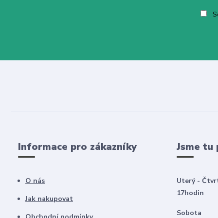
So
Informace pro zákazníky
Jsme tu 
O nás
Uterý - Čtvr
17hodin
Jak nakupovat
Sobota 8
Obchodní podmínky