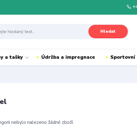
+
Hledat
y a tašky
Údržba a impregnace
Sportovní
el
gorii nebylo nalezeno žádné zboží.