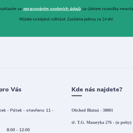
uhlasím se
zpracováním osobních údajů
za účelem rozesílky newsle
Můžete se kdykoli odhlásit. Zasíláme jednou za 14 dní.
pro Vás
Kde nás najdete?
tek - Pátek - otevřeno 11 -
Obchod Blatná - 38801
tř. T.G. Masaryka 276 - (u pošty)
:00 - 12:00