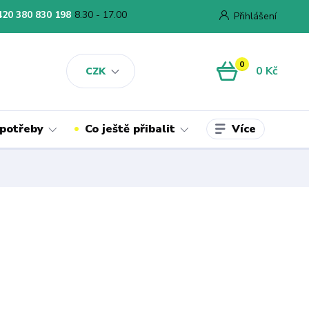
420 380 830 198
8.30 - 17.00
Přihlášení
0
0 Kč
CZK
Více
 potřeby
Co ještě přibalit