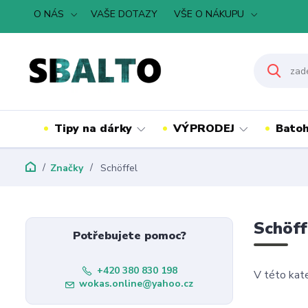
O NÁS
VAŠE DOTAZY
VŠE O NÁKUPU
Tipy na dárky
VÝPRODEJ
Batoh
Značky
Schöffel
Schöff
Potřebujete pomoc?
+420 380 830 198
V této kate
wokas.online@yahoo.cz