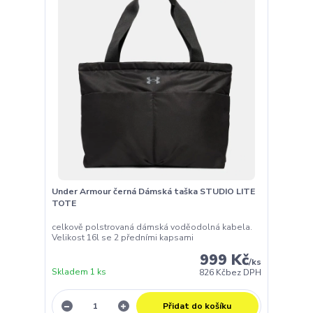
Under Armour černá Dámská taška STUDIO LITE
TOTE
celkově polstrovaná dámská voděodolná kabela.
Velikost 16l se 2 předními kapsami
999 Kč
/
ks
Skladem 1 ks
826 Kč
bez DPH
Přidat do košíku