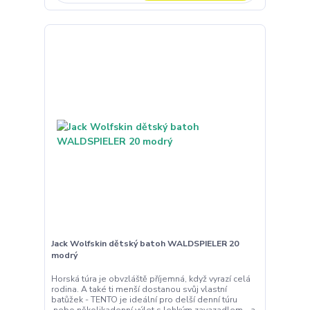
Jack Wolfskin dětský batoh WALDSPIELER 20
modrý
Horská túra je obvzláště příjemná, když vyrazí celá
rodina. A také ti menší dostanou svůj vlastní
batůžek - TENTO je ideální pro delší denní túru
,nebo několikadenní výlet s lehkým zavazadlem - a