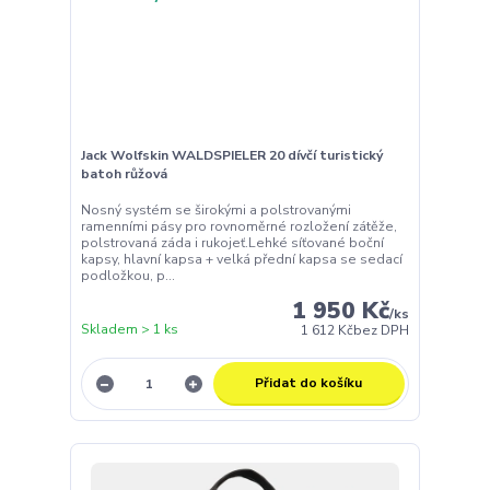
Jack Wolfskin WALDSPIELER 20 dívčí turistický
batoh růžová
Nosný systém se širokými a polstrovanými
ramenními pásy pro rovnoměrné rozložení zátěže,
polstrovaná záda i rukojeť.Lehké síťované boční
kapsy, hlavní kapsa + velká přední kapsa se sedací
podložkou, p...
1 950 Kč
/
ks
Skladem > 1 ks
1 612 Kč
bez DPH
Přidat do košíku