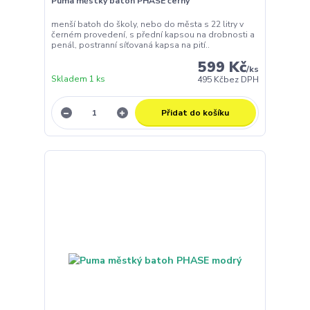
Puma městký batoh PHASE černý
menší batoh do školy, nebo do města s 22 litry v
černém provedení, s přední kapsou na drobnosti a
penál, postranní síťovaná kapsa na pití..
599 Kč
/
ks
Skladem 1 ks
495 Kč
bez DPH
Přidat do košíku