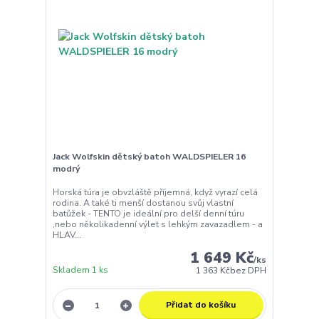
Jack Wolfskin dětský batoh WALDSPIELER 16
modrý
Horská túra je obvzláště příjemná, když vyrazí celá
rodina. A také ti menší dostanou svůj vlastní
batůžek - TENTO je ideální pro delší denní túru
,nebo několikadenní výlet s lehkým zavazadlem - a
HLAV...
1 649 Kč
/
ks
Skladem 1 ks
1 363 Kč
bez DPH
Přidat do košíku