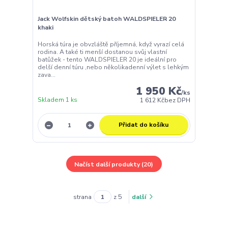
Jack Wolfskin dětský batoh WALDSPIELER 20
khaki
Horská túra je obvzláště příjemná, když vyrazí celá
rodina. A také ti menší dostanou svůj vlastní
batůžek - tento WALDSPIELER 20 je ideální pro
delší denní túru ,nebo několikadenní výlet s lehkým
zava...
1 950 Kč
/
ks
Skladem 1 ks
1 612 Kč
bez DPH
Přidat do košíku
Načíst další produkty (20)
strana
z 5
další