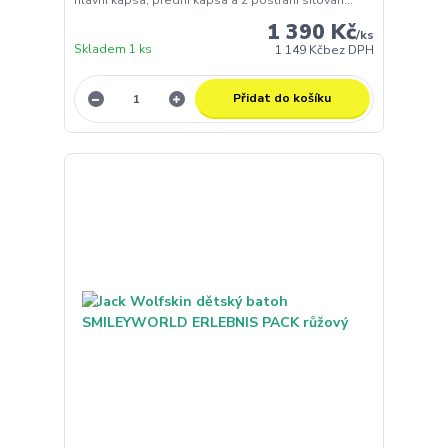
hlavní kapsa, přední kapsa a 2 postraní sítovan...
1 390 Kč
/
ks
Skladem 1 ks
1 149 Kč
bez DPH
Přidat do košíku