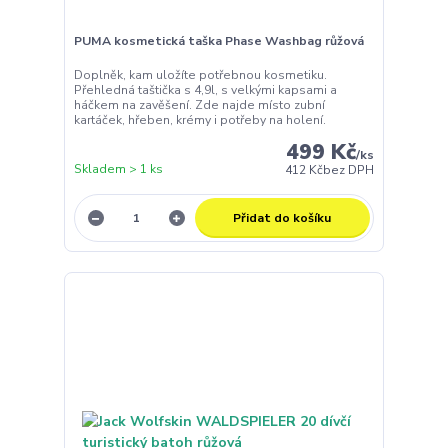
PUMA kosmetická taška Phase Washbag růžová
Doplněk, kam uložíte potřebnou kosmetiku.
Přehledná taštička s 4,9l, s velkými kapsami a
háčkem na zavěšení. Zde najde místo zubní
kartáček, hřeben, krémy i potřeby na holení.
499 Kč
/
ks
Skladem > 1 ks
412 Kč
bez DPH
Přidat do košíku