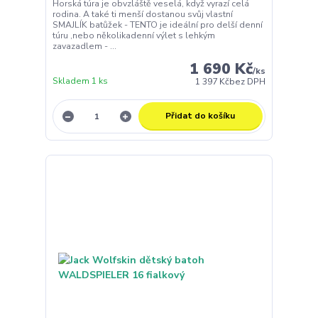
Horská túra je obvzláště veselá, když vyrazí celá
rodina. A také ti menší dostanou svůj vlastní
SMAJLÍK batůžek - TENTO je ideální pro delší denní
túru ,nebo několikadenní výlet s lehkým
zavazadlem - ...
1 690 Kč
/
ks
Skladem 1 ks
1 397 Kč
bez DPH
Přidat do košíku