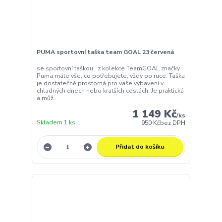
PUMA sportovní taška team GOAL 23 červená
se sportovní taškou z kolekce TeamGOAL značky
Puma máte vše, co potřebujete, vždy po ruce. Taška
je dostatečně prostorná pro vaše vybavení v
chladných dnech nebo kratších cestách. Je praktická
a můž...
1 149 Kč
/
ks
Skladem 1 ks
950 Kč
bez DPH
Přidat do košíku