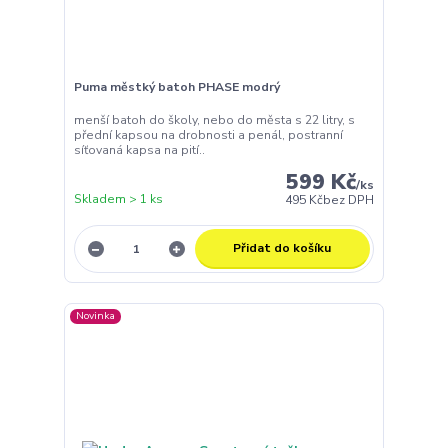
Puma městký batoh PHASE modrý
menší batoh do školy, nebo do města s 22 litry, s
přední kapsou na drobnosti a penál, postranní
síťovaná kapsa na pití..
599 Kč
/
ks
Skladem > 1 ks
495 Kč
bez DPH
Přidat do košíku
Novinka