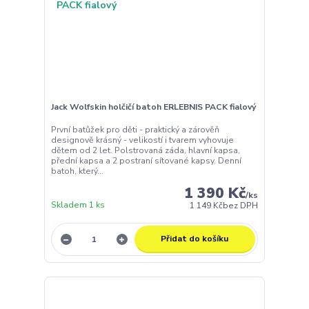
Jack Wolfskin holčičí batoh ERLEBNIS PACK fialový
První batůžek pro děti - praktický a zárověň
designově krásný - velikostí i tvarem vyhovuje
dětem od 2 let. Polstrovaná záda, hlavní kapsa,
přední kapsa a 2 postraní sítované kapsy. Denní
batoh, který...
1 390 Kč
/
ks
Skladem 1 ks
1 149 Kč
bez DPH
Přidat do košíku