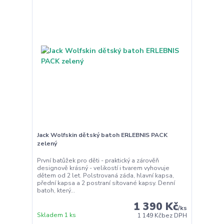
Jack Wolfskin dětský batoh ERLEBNIS PACK
zelený
První batůžek pro děti - praktický a zárověň
designově krásný - velikostí i tvarem vyhovuje
dětem od 2 let. Polstrovaná záda, hlavní kapsa,
přední kapsa a 2 postraní sítované kapsy. Denní
batoh, který...
1 390 Kč
/
ks
Skladem 1 ks
1 149 Kč
bez DPH