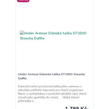
Novinka
Under Armour Dámská taška STUDIO Slouchy
Duffle
Dámská velmi prostorná taška přes rameno s
několika vnitřními kapsami pro lepší organizaci.
Navíc s vychytávkou v podobě taháčků zipů, které
slouží jako gumičky do vlasů. Velká hlavní
přihrádka n...
1 799 Kč