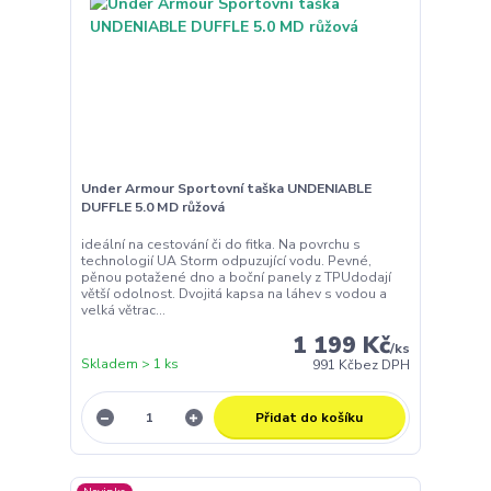
Under Armour Sportovní taška UNDENIABLE
DUFFLE 5.0 MD růžová
ideální na cestování či do fitka. Na povrchu s
technologií UA Storm odpuzující vodu. Pevné,
pěnou potažené dno a boční panely z TPUdodají
větší odolnost. Dvojitá kapsa na láhev s vodou a
velká větrac...
1 199 Kč
/
ks
Skladem > 1 ks
991 Kč
bez DPH
Přidat do košíku