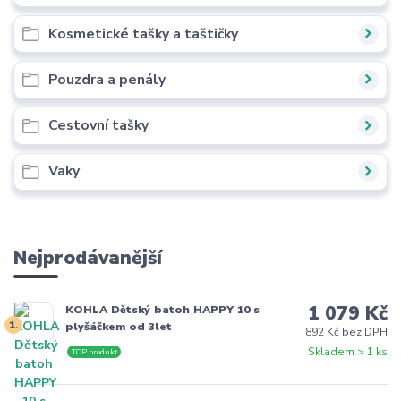
Kosmetické tašky a taštičky
Pouzdra a penály
Cestovní tašky
Vaky
Nejprodávanější
1 079 Kč
KOHLA Dětský batoh HAPPY 10 s
1.
plyšáčkem od 3let
892 Kč bez DPH
Skladem > 1 ks
TOP produkt