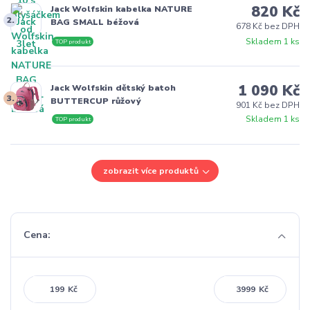
820 Kč
Jack Wolfskin kabelka NATURE
2.
BAG SMALL béžová
678 Kč bez DPH
Skladem 1 ks
TOP produkt
1 090 Kč
Jack Wolfskin dětský batoh
3.
BUTTERCUP růžový
901 Kč bez DPH
Skladem 1 ks
TOP produkt
zobrazit více produktů
Cena:
Kč
Kč