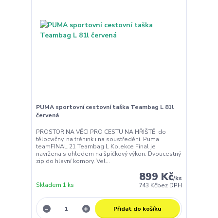
PUMA sportovní cestovní taška Teambag L 81l
červená
PROSTOR NA VĚCI PRO CESTU NA HŘIŠTĚ, do
tělocvičny, na trénink i na soustředění. Puma
teamFINAL 21 Teambag L Kolekce Final je
navržena s ohledem na špičkový výkon. Dvoucestný
zip do hlavní komory. Vel...
899 Kč
/
ks
Skladem 1 ks
743 Kč
bez DPH
Přidat do košíku