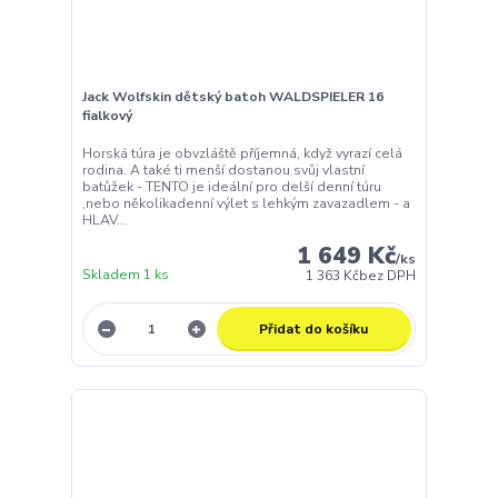
Jack Wolfskin dětský batoh WALDSPIELER 16
fialkový
Horská túra je obvzláště příjemná, když vyrazí celá
rodina. A také ti menší dostanou svůj vlastní
batůžek - TENTO je ideální pro delší denní túru
,nebo několikadenní výlet s lehkým zavazadlem - a
HLAV...
1 649 Kč
/
ks
Skladem 1 ks
1 363 Kč
bez DPH
Přidat do košíku