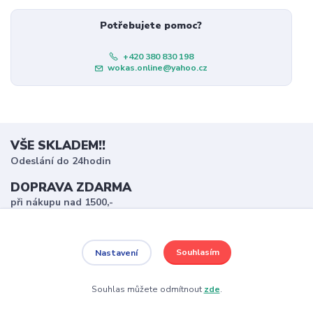
Potřebujete pomoc?
+420 380 830 198
wokas.online@yahoo.cz
VŠE SKLADEM!!
Odeslání do 24hodin
DOPRAVA ZDARMA
při nákupu nad 1500,-
MALÁ POZORNOST
ke každé objednávce
Souhlasím
Nastavení
VEŠKERÉ ZBOŽÍ SKLADEM NA PRODEJNĚ V
BLATNÉ
Souhlas můžete odmítnout
zde
.
možnost vyzkoušení a zakoupení