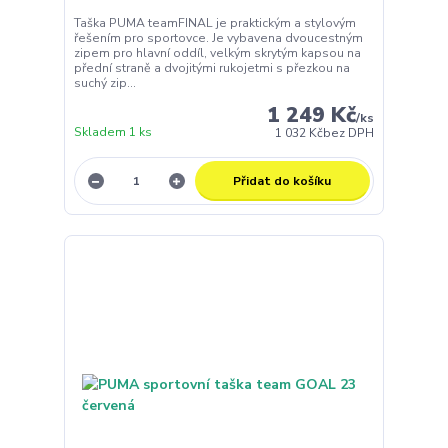
Taška PUMA teamFINAL je praktickým a stylovým
řešením pro sportovce. Je vybavena dvoucestným
zipem pro hlavní oddíl, velkým skrytým kapsou na
přední straně a dvojitými rukojetmi s přezkou na
suchý zip...
1 249 Kč
/
ks
Skladem 1 ks
1 032 Kč
bez DPH
Přidat do košíku