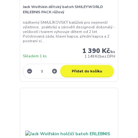
Jack Wolfskin dětský batoh SMILEYWORLD
ERLEBNIS PACK růžový
nádherný SMAJLÍKOVSKÝ batůžek pro nejmenší
výletnice, praktický a zárověň designově dokonalý -
velikostí i tvarem vyhovuje dětem od 2 let.
Polstrovaná záda, hlavní kapsa, přední kapsa a 2
postraní sí...
1 390 Kč
/
ks
Skladem 1 ks
1 149 Kč
bez DPH
Přidat do košíku