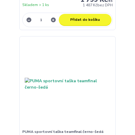
/
ks
Skladem > 1 ks
1 487 Kč
bez DPH
Přidat do košíku
PUMA sportovní taška teamfinal černo-šedá