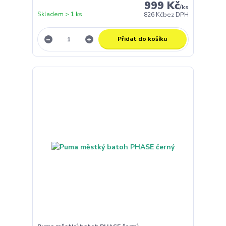
999 Kč
/
ks
Skladem > 1 ks
826 Kč
bez DPH
Přidat do košíku