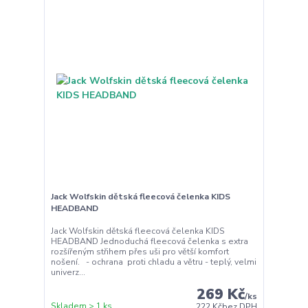
Jack Wolfskin dětská fleecová čelenka KIDS
HEADBAND
Jack Wolfskin dětská fleecová čelenka KIDS
HEADBAND Jednoduchá fleecová čelenka s extra
rozšířeným střihem přes uši pro větší komfort
nošení. - ochrana proti chladu a větru - teplý, velmi
univerz...
269 Kč
/
ks
Skladem > 1 ks
222 Kč
bez DPH