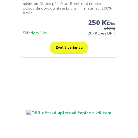
nášivkou. Velice pěkně sedí. Velikost čepice
odpovídá obvodu hlavičky v cm. materiál : 100%
bavln...
250 Kč
/
ks
349 Kč
Skladem 1 ks
207 Kč
bez DPH
Zvolit variantu