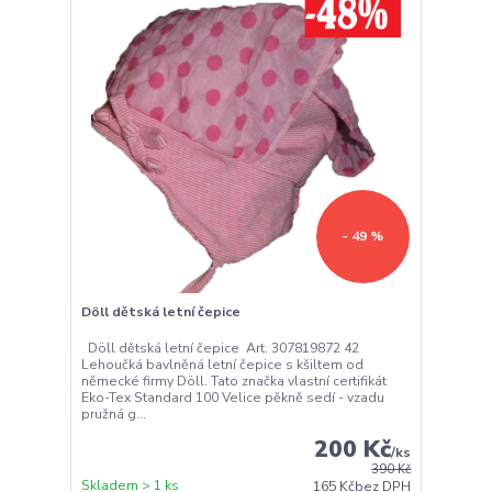
- 49 %
Döll dětská letní čepice
Döll dětská letní čepice Art. 307819872 42
Lehoučká bavlněná letní čepice s kšiltem od
německé firmy Döll. Tato značka vlastní certifikát
Eko-Tex Standard 100 Velice pěkně sedí - vzadu
pružná g...
200 Kč
/
ks
390 Kč
Skladem > 1 ks
165 Kč
bez DPH