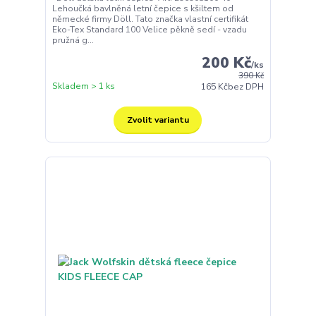
Lehoučká bavlněná letní čepice s kšiltem od
německé firmy Döll. Tato značka vlastní certifikát
Eko-Tex Standard 100 Velice pěkně sedí - vzadu
pružná g...
200 Kč
/
ks
390 Kč
Skladem > 1 ks
165 Kč
bez DPH
Zvolit variantu