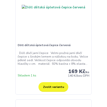
Döll dětská úpletová čepice červená
Döll dívčí jarní čepice Velmi pružná jarní dívčí
čepice s širokým lemem a nášivkou na boku. Velice
pěkně sedí. Velikost čepice odpovídá obvodu
hlavičky v cm. materiál : 92% bavlna + 8% elasta...
169 Kč
/
ks
Skladem 1 ks
140 Kč
bez DPH
Zvolit variantu