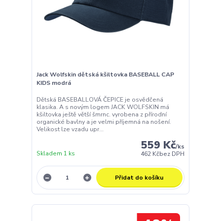
Jack Wolfskin dětská kšiltovka BASEBALL CAP
KIDS modrá
Dětská BASEBALLOVÁ ČEPICE je osvědčená
klasika. A s novým logem JACK WOLFSKIN má
kšiltovka ještě větší šmrnc. vyrobena z přírodní
organické bavlny a je velmi příjemná na nošení.
Velikost lze vzadu upr...
559 Kč
/
ks
Skladem 1 ks
462 Kč
bez DPH
Přidat do košíku