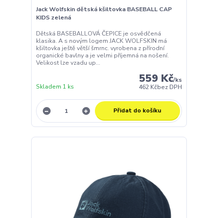
Jack Wolfskin dětská kšiltovka BASEBALL CAP
KIDS zelená
Dětská BASEBALLOVÁ ČEPICE je osvědčená
klasika. A s novým logem JACK WOLFSKIN má
kšiltovka ještě větší šmrnc. vyrobena z přírodní
organické bavlny a je velmi příjemná na nošení.
Velikost lze vzadu up...
559 Kč
/
ks
Skladem 1 ks
462 Kč
bez DPH
Přidat do košíku