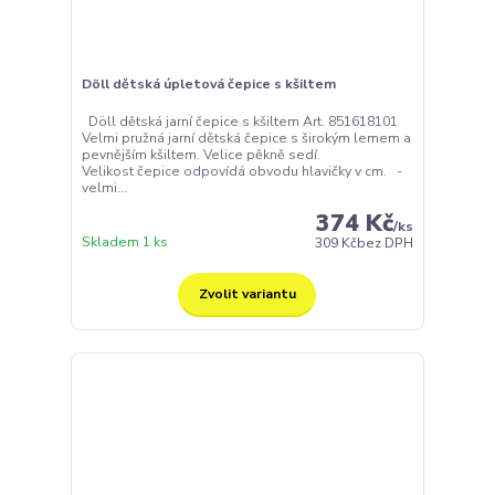
Döll dětská úpletová čepice s kšiltem
Döll dětská jarní čepice s kšiltem Art. 851618101
Velmi pružná jarní dětská čepice s širokým lemem a
pevnějším kšiltem. Velice pěkně sedí.
Velikost čepice odpovídá obvodu hlavičky v cm. -
velmi...
374 Kč
/
ks
Skladem 1 ks
309 Kč
bez DPH
Zvolit variantu