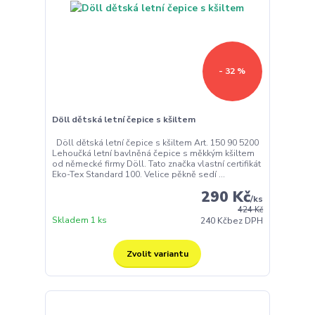
- 32 %
Döll dětská letní čepice s kšiltem
Döll dětská letní čepice s kšiltem Art. 150 90 5200
Lehoučká letní bavlněná čepice s měkkým kšiltem
od německé firmy Döll. Tato značka vlastní certifikát
Eko-Tex Standard 100. Velice pěkně sedí ...
290 Kč
/
ks
424 Kč
Skladem 1 ks
240 Kč
bez DPH
Zvolit variantu