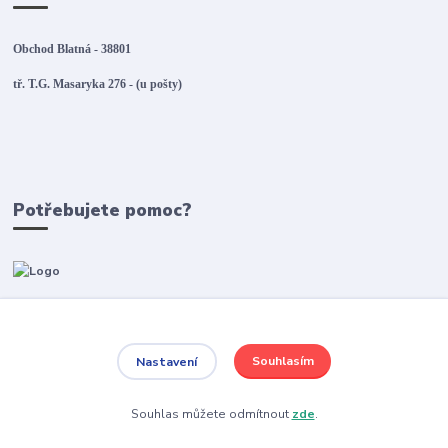
Obchod Blatná - 38801
tř. T.G. Masaryka 276 - (u pošty)
Potřebujete pomoc?
+420 380 830 198
wokas.online@yahoo.cz
Souhlasím
Nastavení
Souhlas můžete odmítnout
zde
.