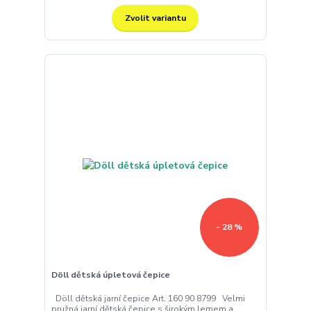
Zvolit variantu
- 28 %
Döll dětská úpletová čepice
Döll dětská jarní čepice Art. 160 90 8799 Velmi
pružná jarní dětská čepice s širokým lemem a