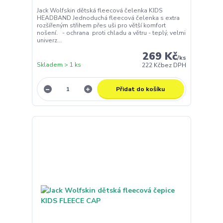
Jack Wolfskin dětská fleecová čelenka KIDS
HEADBAND Jednoduchá fleecová čelenka s extra
rozšířeným střihem přes uši pro větší komfort
nošení. - ochrana proti chladu a větru - teplý, velmi
univerz...
269 Kč
/
ks
Skladem > 1 ks
222 Kč
bez DPH
Přidat do košíku