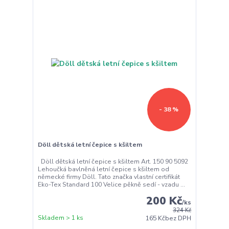
- 38 %
Döll dětská letní čepice s kšiltem
Döll dětská letní čepice s kšiltem Art. 150 90 5092
Lehoučká bavlněná letní čepice s kšiltem od
německé firmy Döll. Tato značka vlastní certifikát
Eko-Tex Standard 100 Velice pěkně sedí - vzadu ...
200 Kč
/
ks
324 Kč
Skladem > 1 ks
165 Kč
bez DPH