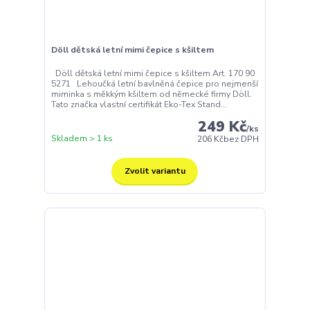
Döll dětská letní mimi čepice s kšiltem
Döll dětská letní mimi čepice s kšiltem Art. 170 90
5271 Lehoučká letní bavlněná čepice pro nejmenší
miminka s měkkým kšiltem od německé firmy Döll.
Tato značka vlastní certifikát Eko-Tex Stand...
249 Kč
/
ks
Skladem > 1 ks
206 Kč
bez DPH
Zvolit variantu