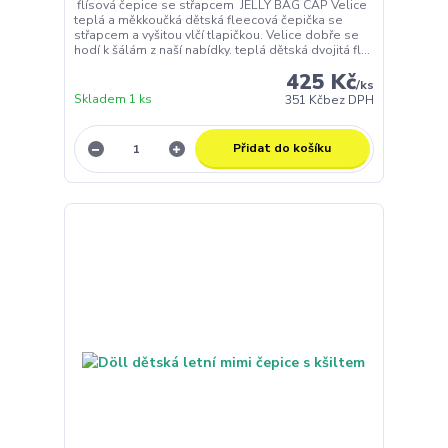
flísová čepice se střapcem JELLY BAG CAP Velice
teplá a měkkoučká dětská fleecová čepička se
střapcem a vyšitou vlčí tlapičkou. Velice dobře se
hodí k šálám z naší nabídky. teplá dětská dvojitá fl...
425 Kč
/
ks
Skladem 1 ks
351 Kč
bez DPH
Přidat do košíku