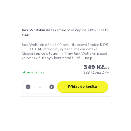
Jack Wolfskin dětská fleecová čepice KIDS FLEECE
CAP
Jack Wolfskin dětská flísová - fleecová čepice KIDS
FLEECE CAP atraktivní, výrazná, měkká dětská
flísová čepice s logem - firmy Jack Wolfskin našité
ve tvaru vlčí tlapy v kontrastní žluté - na p...
349 Kč
/
ks
Skladem 1 ks
288 Kč
bez DPH
Přidat do košíku