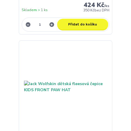
424 Kč
/
ks
Skladem > 1 ks
350 Kč
bez DPH
Přidat do košíku