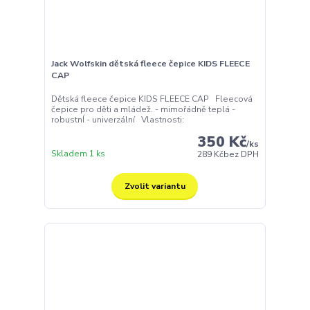
Jack Wolfskin dětská fleece čepice KIDS FLEECE
CAP
Dětská fleece čepice KIDS FLEECE CAP Fleecová
čepice pro děti a mládež. - mimořádně teplá -
robustnÍ - univerzální Vlastnosti:
350 Kč
/
ks
Skladem 1 ks
289 Kč
bez DPH
Zvolit variantu