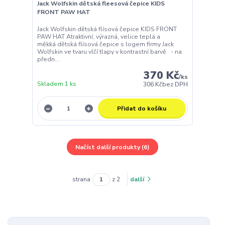
Jack Wolfskin dětská fleesová čepice KIDS
FRONT PAW HAT
Jack Wolfskin dětská flísová čepice KIDS FRONT
PAW HAT Atraktivní, výrazná, velice teplá a
měkká dětská flísová čepice s logem firmy Jack
Wolfskin ve tvaru vlčí tlapy v kontrastní barvě - na
předn...
370 Kč
/
ks
Skladem 1 ks
306 Kč
bez DPH
Přidat do košíku
Načíst další produkty (6)
strana
z 2
další