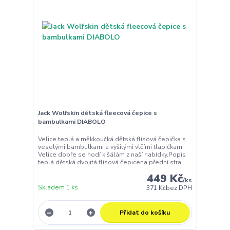
Jack Wolfskin dětská fleecová čepice s
bambulkami DIABOLO
Velice teplá a měkkoučká dětská flísová čepička s
veselými bambulkami a vyšitými vlčími tlapičkami .
Velice dobře se hodí k šálám z naší nabídky.Popis
teplá dětská dvojitá flísová čepicena přední stra...
449 Kč
/
ks
Skladem 1 ks
371 Kč
bez DPH
Přidat do košíku