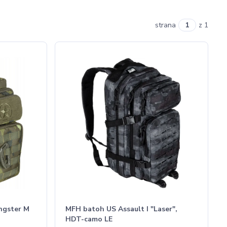
strana
z 1
ngster M
MFH batoh US Assault I "Laser",
HDT-camo LE