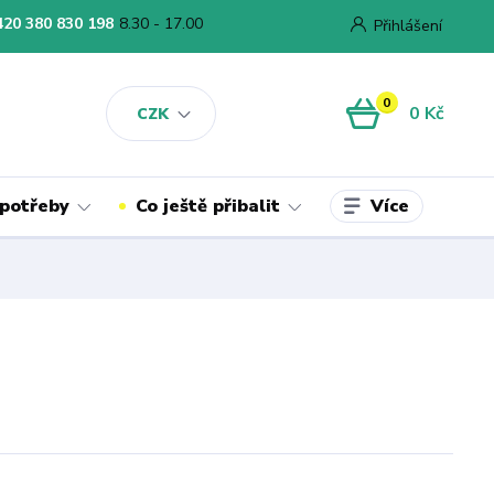
420 380 830 198
8.30 - 17.00
Přihlášení
0
0 Kč
CZK
Více
 potřeby
Co ještě přibalit