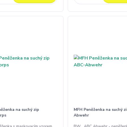
ěženka na suchý zip
MFH Peněženka na suchý z
rps
Abwehr
ženka s maskovacím vzorem
BW ABC Abwehr - peněžen