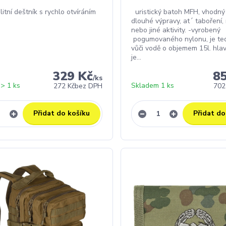
litní deštník s rychlo otvíráním
uristický batoh MFH, vhodný 
dlouhé výpravy, at´ taboření, 
nebo jiné aktivity. -vyrobený
pogumovaného nylonu, je te
vůči vodě o objemem 15l. hlav
je...
329 Kč
8
/
ks
> 1 ks
Skladem 1 ks
272 Kč
bez DPH
702
Přidat do košíku
Přidat do