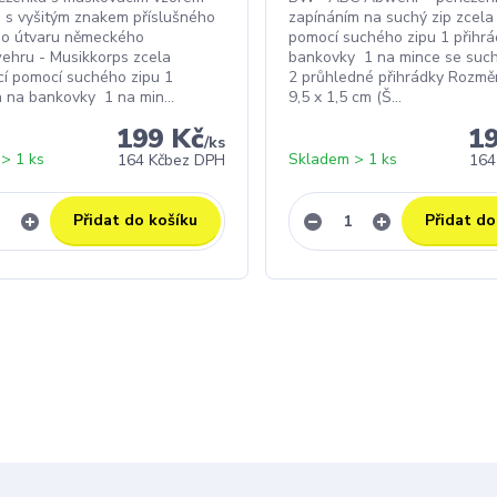
n s vyšitým znakem příslušného
zapínáním na suchý zip zcela
ho útvaru německého
pomocí suchého zipu 1 přihr
hru - Musikkorps zcela
bankovky 1 na mince se suc
cí pomocí suchého zipu 1
2 průhledné přihrádky Rozměr
a na bankovky 1 na min...
9,5 x 1,5 cm (Š...
199 Kč
1
/
ks
> 1 ks
Skladem > 1 ks
164 Kč
bez DPH
164
Přidat do košíku
Přidat do