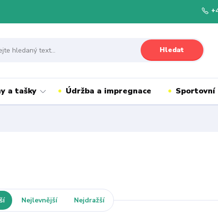
+
Hledat
y a tašky
Údržba a impregnace
Sportovní
ší
Nejlevnější
Nejdražší