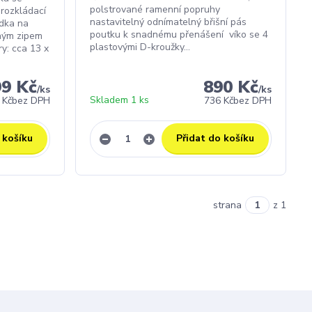
polstrované ramenní popruhy
 rozkládací
nastavitelný odnímatelný břišní pás
ádka na
poutku k snadnému přenášení víko se 4
hým zipem
plastovými D-kroužky...
y: cca 13 x
99 Kč
890 Kč
/
ks
/
ks
Skladem 1 ks
 Kč
bez DPH
736 Kč
bez DPH
 košíku
Přidat do košíku
strana
z 1