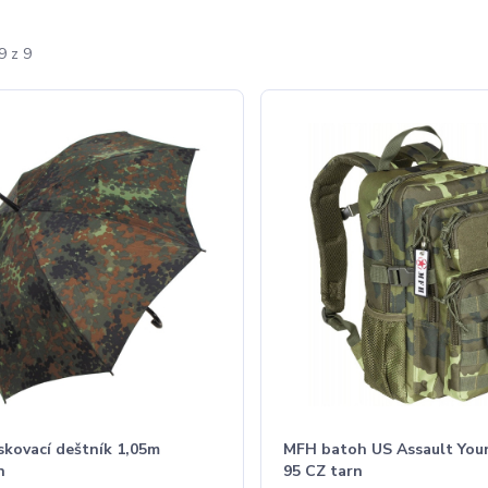
9 z 9
kovací deštník 1,05m
MFH batoh US Assault You
n
95 CZ tarn