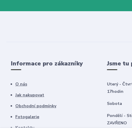
Informace pro zákazníky
Jsme tu 
O nás
Uterý - Čtvr
17hodin
Jak nakupovat
Sobota 8
Obchodní podmínky
Pondělí -
Fotogalerie
ZAVŘENO
Kontakty