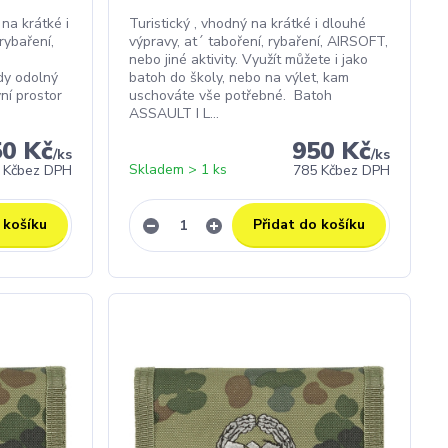
na krátké i
Turistický , vhodný na krátké i dlouhé
rybaření,
výpravy, at´ taboření, rybaření, AIRSOFT,
nebo jiné aktivity. Využít můžete i jako
dy odolný
batoh do školy, nebo na výlet, kam
ní prostor
uschováte vše potřebné. Batoh
ASSAULT I L...
50 Kč
950 Kč
/
ks
/
ks
Skladem > 1 ks
 Kč
bez DPH
785 Kč
bez DPH
 košíku
Přidat do košíku