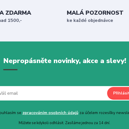
A ZDARMA
MALÁ POZORNOST
nad 1500,-
ke každé objednávce
Nepropásněte novinky, akce a slevy!
Přihlási
uhlasím se
zpracováním osobních údajů
za účelem rozesílky newsle
Můžete se kdykoli odhlásit. Zasíláme jednou za 14 dní.