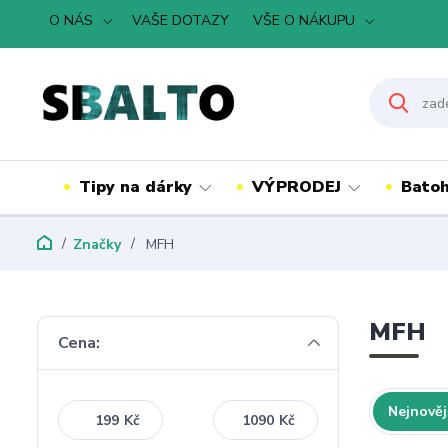
O NÁS
VAŠE DOTAZY
VŠE O NÁKUPU
Tipy na dárky
VÝPRODEJ
Batoh
Značky
MFH
MFH
Cena:
Nejnověj
Kč
Kč