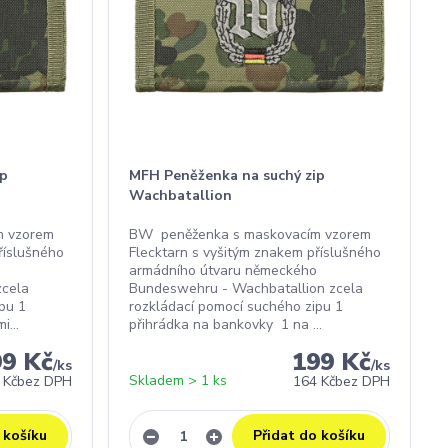
ip
MFH Peněženka na suchý zip
Wachbatallion
m vzorem
BW peněženka s maskovacím vzorem
říslušného
Flecktarn s vyšitým znakem příslušného
armádního útvaru německého
zcela
Bundeswehru - Wachbatallion zcela
pu 1
rozkládací pomocí suchého zipu 1
...
přihrádka na bankovky 1 na ...
99 Kč
199 Kč
/
ks
/
ks
Skladem > 1 ks
 Kč
bez DPH
164 Kč
bez DPH
 košíku
Přidat do košíku