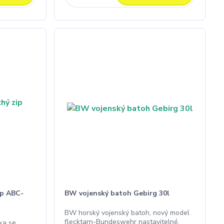
ip ABC-
BW vojenský batoh Gebirg 30l
BW horský vojenský batoh, nový model
flecktarn-Bundeswehr nastavitelné,
ka se