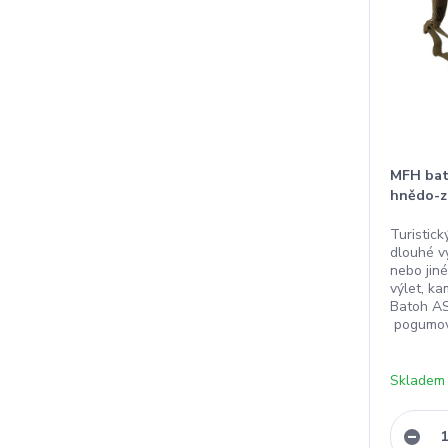
MFH bato
hnědo-z
Turistic
dlouhé vý
nebo jiné
výlet, k
Batoh A
pogumova
Skladem 