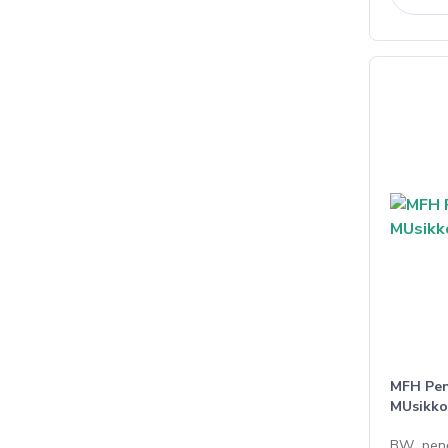
MFH Pen
MUsikko
BW peně