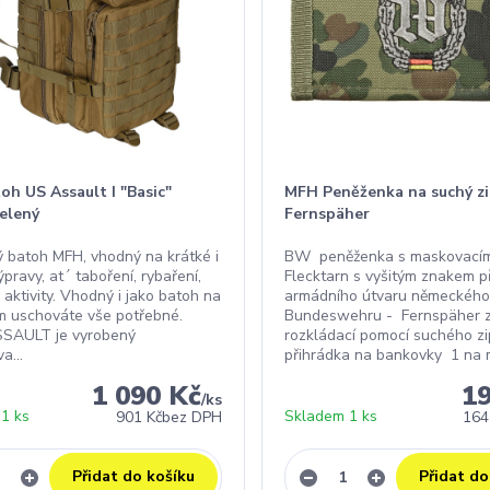
h US Assault I "Basic"
MFH Peněženka na suchý z
elený
Fernspäher
ký batoh MFH, vhodný na krátké i
BW peněženka s maskovací
pravy, at´ taboření, rybaření,
Flecktarn s vyšitým znakem p
 aktivity. Vhodný i jako batoh na
armádního útvaru německého
am uschováte vše potřebné.
Bundeswehru - Fernspäher 
SSAULT je vyrobený
rozkládací pomocí suchého zi
...
přihrádka na bankovky 1 na mi
1 090 Kč
1
/
ks
1 ks
Skladem 1 ks
901 Kč
bez DPH
164
Přidat do košíku
Přidat do