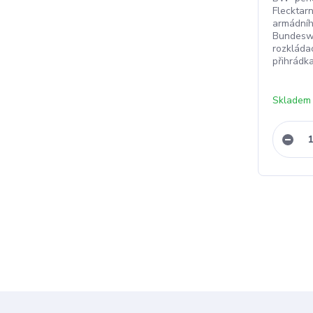
Flecktar
armádní
Bundeswe
rozkláda
přihrádk
Skladem 