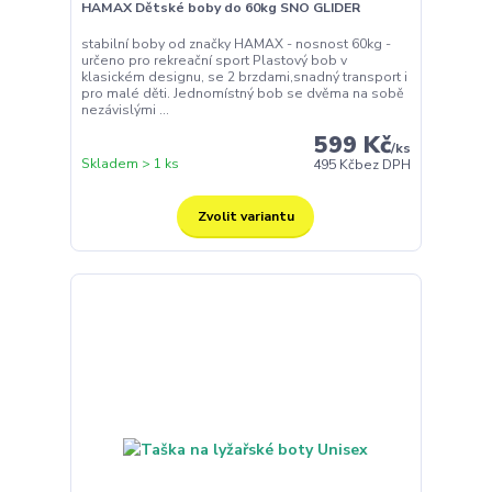
HAMAX Dětské boby do 60kg SNO GLIDER
stabilní boby od značky HAMAX - nosnost 60kg -
určeno pro rekreační sport Plastový bob v
klasickém designu, se 2 brzdami,snadný transport i
pro malé děti. Jednomístný bob se dvěma na sobě
nezávislými ...
599 Kč
/
ks
Skladem > 1 ks
495 Kč
bez DPH
Zvolit variantu