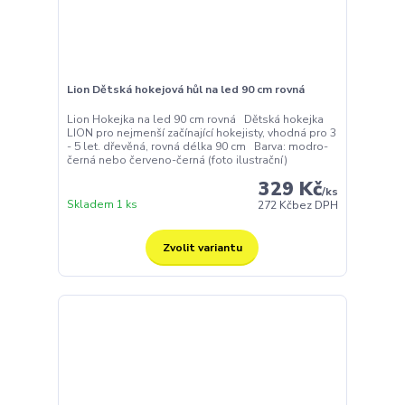
Lion Dětská hokejová hůl na led 90 cm rovná
Lion Hokejka na led 90 cm rovná Dětská hokejka
LION pro nejmenší začínající hokejisty, vhodná pro 3
- 5 let. dřevěná, rovná délka 90 cm Barva: modro-
černá nebo červeno-černá (foto ilustrační)
329 Kč
/
ks
Skladem 1 ks
272 Kč
bez DPH
Zvolit variantu