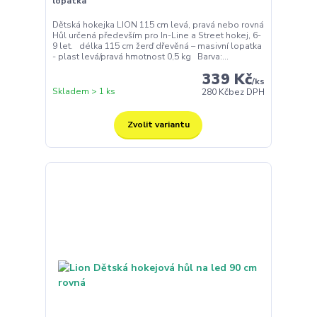
lopatka
Dětská hokejka LION 115 cm levá, pravá nebo rovná
Hůl určená především pro In-Line a Street hokej, 6-
9 let. délka 115 cm žerď dřevěná – masivní lopatka
- plast levá/pravá hmotnost 0,5 kg Barva:...
339 Kč
/
ks
Skladem > 1 ks
280 Kč
bez DPH
Zvolit variantu