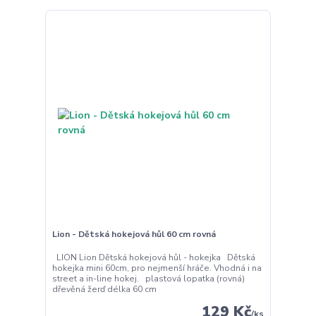
Lion - Dětská hokejová hůl 60 cm rovná
LION Lion Dětská hokejová hůl - hokejka Dětská
hokejka mini 60cm, pro nejmenší hráče. Vhodná i na
street a in-line hokej. plastová lopatka (rovná)
dřevěná žerď délka 60 cm
129 Kč
/
ks