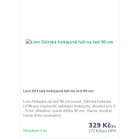
Lion Dětská hokejová hůl na led 90 cm
Lion Hokejka na led 90 cm rovná Dětská hokejka
LION pro nejmenší začínající hokejisty, vhodná pro 3
- 5 let. dřevěná, rovná délka 90 cm Barva: modrá/
černá (foto ilustrační)
329 Kč
/
ks
Skladem 1 ks
272 Kč
bez DPH