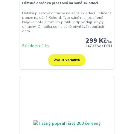
Dětská ohrádka plastová na saně skládací
Dětská plastová ohrádka na sáně skládací Určena
pouze na sáně Rekord. Tyto sáně mají zesílené
krajové hole a tomuto profilu odpovídají úchyty
ohrádky. Ohrádka se na sáně přivrtává (součástí
ohrá...
299 Kč
/
ks
Skladem > 1 ks
247 Kč
bez DPH
Zvolit variantu