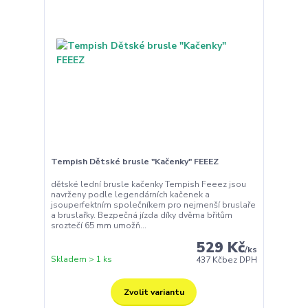
Tempish Dětské brusle "Kačenky" FEEEZ
dětské lední brusle kačenky Tempish Feeez jsou
navrženy podle legendárních kačenek a
jsouperfektním společníkem pro nejmenší bruslaře
a bruslařky. Bezpečná jízda díky dvěma břitům
sroztečí 65 mm umožň...
529 Kč
/
ks
Skladem > 1 ks
437 Kč
bez DPH
Zvolit variantu