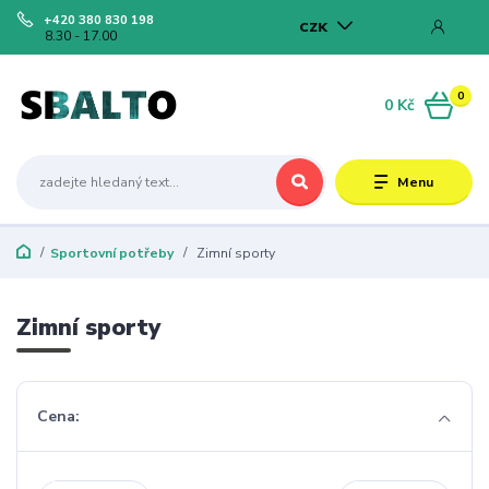
+420 380 830 198
CZK
8.30 - 17.00
0
0 Kč
Menu
Sportovní potřeby
Zimní sporty
Zimní sporty
Cena: