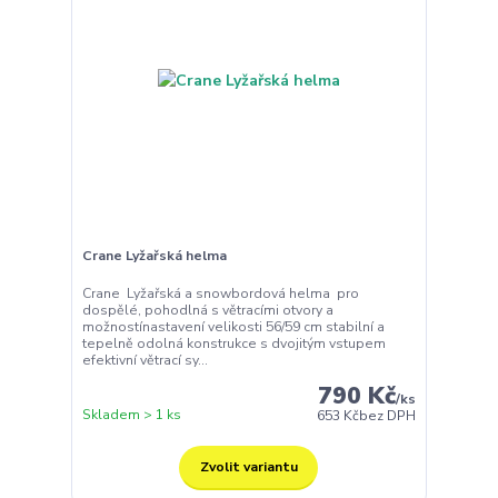
Crane Lyžařská helma
Crane Lyžařská a snowbordová helma pro
dospělé, pohodlná s větracími otvory a
možnostínastavení velikosti 56/59 cm stabilní a
tepelně odolná konstrukce s dvojitým vstupem
efektivní větrací sy...
790 Kč
/
ks
Skladem > 1 ks
653 Kč
bez DPH
Zvolit variantu