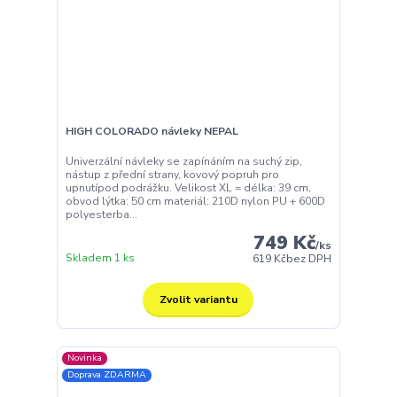
HIGH COLORADO návleky NEPAL
Univerzální návleky se zapínáním na suchý zip,
nástup z přední strany, kovový popruh pro
upnutípod podrážku. Velikost XL = délka: 39 cm,
obvod lýtka: 50 cm materiál: 210D nylon PU + 600D
polyesterba...
749 Kč
/
ks
Skladem 1 ks
619 Kč
bez DPH
Zvolit variantu
Novinka
Doprava ZDARMA