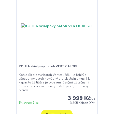
KOHLA skialpový batoh VERTICAL 28l
Kohla Skialpový batoh Vertical 28L - je lehký a
všestranný batoh navržený pro skialpinismus. Má
kapacitu 28 litrů a je vybaven různými užitečnými
funkcemi pro skialpinisty. Batoh je ergonomicky
tvarov...
3 999 Kč
/
ks
Skladem 1 ks
3 305 Kč
bez DPH