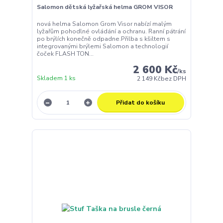
Salomon dětská lyžařská helma GROM VISOR
nová helma Salomon Grom Visor nabízí malým
lyžařům pohodlné ovládání a ochranu. Ranní pátrání
po brýlích konečně odpadne.Přilba s kšiltem s
integrovanými brýlemi Salomon a technologií
čoček FLASH TON...
2 600 Kč
/
ks
Skladem 1 ks
2 149 Kč
bez DPH
Přidat do košíku