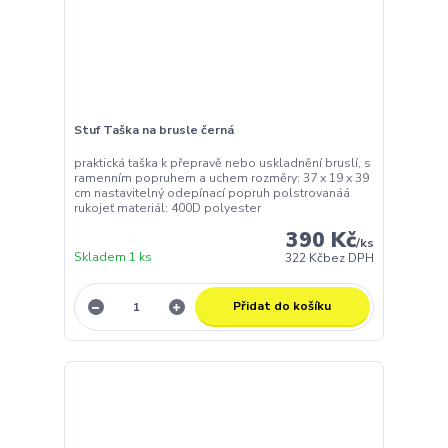
Stuf Taška na brusle černá
praktická taška k přepravě nebo uskladnění bruslí, s
ramenním popruhem a uchem rozměry: 37 x 19 x 39
cm nastavitelný odepínací popruh polstrovanáá
rukojeť materiál: 400D polyester
390 Kč
/
ks
Skladem 1 ks
322 Kč
bez DPH
Přidat do košíku