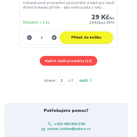
ochraně proti poreanění spoluhráče a také pro lepší
držení hokejky při hře - aby neklouzala z ruky. ...
29 Kč
/
ks
Skladem > 1 ks
24 Kč
bez DPH
Přidat do košíku
Načíst další produkty (13)
strana
z 2
další
Potřebujete pomoc?
+420 380 830 198
wokas.online@yahoo.cz