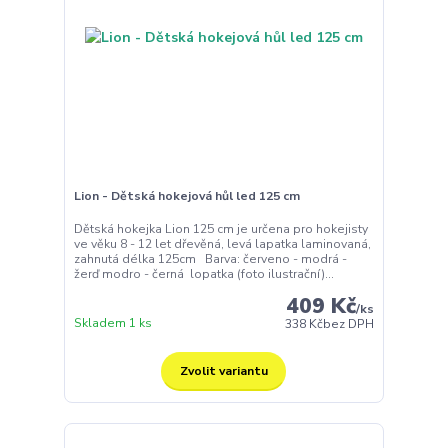
Lion - Dětská hokejová hůl led 125 cm
Dětská hokejka Lion 125 cm je určena pro hokejisty
ve věku 8 - 12 let dřevěná, levá lapatka laminovaná,
zahnutá délka 125cm Barva: červeno - modrá -
žerď modro - černá lopatka (foto ilustrační)...
409 Kč
/
ks
Skladem 1 ks
338 Kč
bez DPH
Zvolit variantu