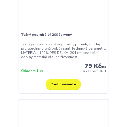
Tažný popruh šitý 200 červený
Tažný popruh na sáně šitý Tažný popruh, vhodný
pro všechny druhů bobů i saní. Technické parametry:
MATERIÁL: 100% PES DÉLKA: 204 cm bez sešití
odolný materiál dlouhá živostnost
79 Kč
/
ks
Skladem 1 ks
65 Kč
bez DPH
Zvolit variantu