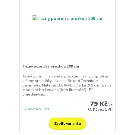
Tažný popruh s přezkou 209 cm
Tažný popruh na sáně s přezkou Tažný popruh je
určený pro sáňky Lavina a Rekord.Technické
parametry: Materiál 100% PES Délka 209 cm Barva:
modrá nebo červená (foto ilustrační) Při
objednávce...
79 Kč
/
ks
Skladem > 1 ks
65 Kč
bez DPH
Zvolit variantu