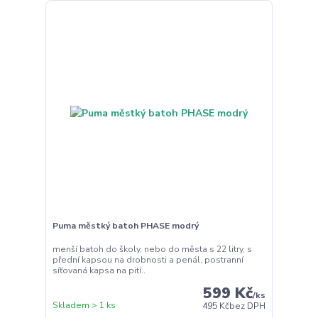
Puma městký batoh PHASE modrý
menší batoh do školy, nebo do města s 22 litry, s
přední kapsou na drobnosti a penál, postranní
síťovaná kapsa na pití..
599 Kč
/
ks
Skladem > 1 ks
495 Kč
bez DPH