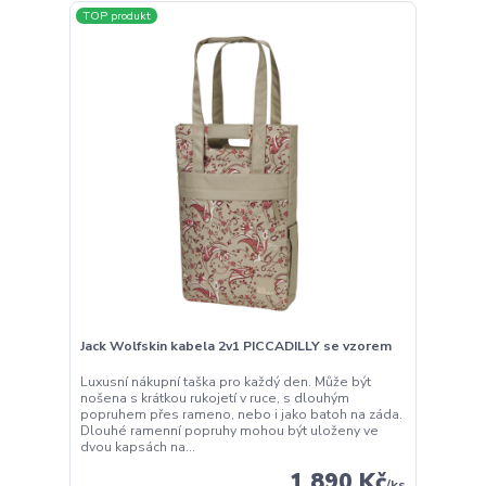
TOP produkt
Jack Wolfskin kabela 2v1 PICCADILLY se vzorem
Luxusní nákupní taška pro každý den. Může být
nošena s krátkou rukojetí v ruce, s dlouhým
popruhem přes rameno, nebo i jako batoh na záda.
Dlouhé ramenní popruhy mohou být uloženy ve
dvou kapsách na...
1 890 Kč
/
ks