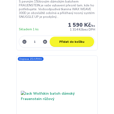
S pevným 15litrovým dámským batohem
FRAUENSTEIN je vaše vybavení přesně tam, kde ho
potřebujete. Vodoodpudivá tkanina WAX WEAVE
300D je obzvláště odolná a přiléhavý nosný systém
SNUGGLE UP je prodyšný...
1 590 Kč
/
ks
Skladem 1 ks
1 314 Kč
bez DPH
Přidat do košíku
Doprava ZDARMA