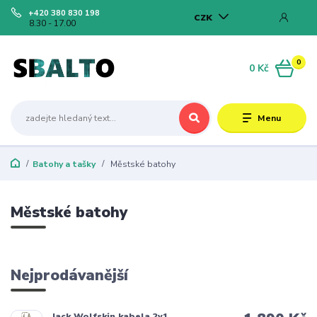
+420 380 830 198
CZK
8.30 - 17.00
0
0 Kč
Menu
Batohy a tašky
Městské batohy
Městské batohy
Nejprodávanější
Jack Wolfskin kabela 2v1