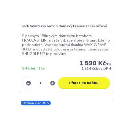
Jack Wolfskin batoh dámský Frauenstein růžový
S pevným 15litrovým dámským batohem
FRAUENSTEIN je vaše vybavení přesně tam, kde ho
potřebujete. Vodoodpudivá tkanina WAX WEAVE
300D je obzvláště odolná a přiléhavý nosný systém
SNUGGLE UP je prodyšný...
1 590 Kč
/
ks
Skladem 1 ks
1 314 Kč
bez DPH
Přidat do košíku
Doprava ZDARMA