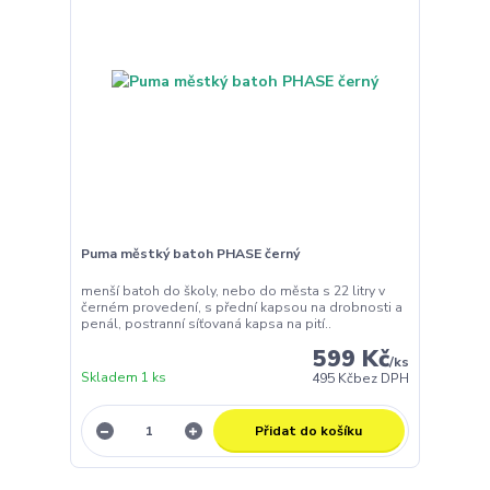
Puma městký batoh PHASE černý
menší batoh do školy, nebo do města s 22 litry v
černém provedení, s přední kapsou na drobnosti a
penál, postranní síťovaná kapsa na pití..
599 Kč
/
ks
Skladem 1 ks
495 Kč
bez DPH
Přidat do košíku