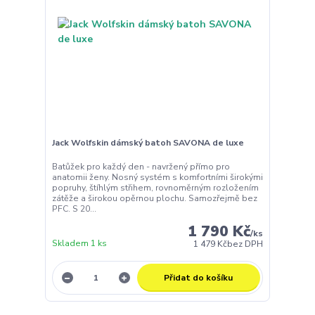
Jack Wolfskin dámský batoh SAVONA de luxe
Batůžek pro každý den - navržený přímo pro
anatomii ženy. Nosný systém s komfortními širokými
popruhy, štíhlým střihem, rovnoměrným rozložením
zátěže a širokou opěrnou plochu. Samozřejmě bez
PFC. S 20...
1 790 Kč
/
ks
Skladem 1 ks
1 479 Kč
bez DPH
Přidat do košíku