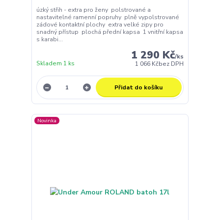
úzký střih - extra pro ženy polstrované a
nastavitelné ramenní popruhy plně vypolstrované
zádové kontaktní plochy extra velké zipy pro
snadný přístup plochá přední kapsa 1 vnitřní kapsa
s karabi...
1 290 Kč
/
ks
Skladem 1 ks
1 066 Kč
bez DPH
Přidat do košíku
Novinka