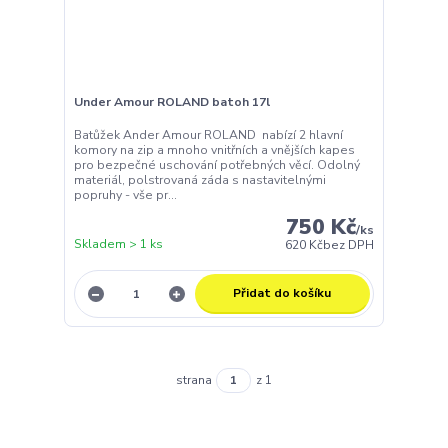
Under Amour ROLAND batoh 17l
Batůžek Ander Amour ROLAND nabízí 2 hlavní
komory na zip a mnoho vnitřních a vnějších kapes
pro bezpečné uschování potřebných věcí. Odolný
materiál, polstrovaná záda s nastavitelnými
popruhy - vše pr...
750 Kč
/
ks
Skladem > 1 ks
620 Kč
bez DPH
Přidat do košíku
strana
z 1