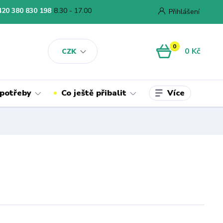
420 380 830 198
8.30 - 17.00
Přihlášení
0
0 Kč
CZK
Více
 potřeby
Co ještě přibalit