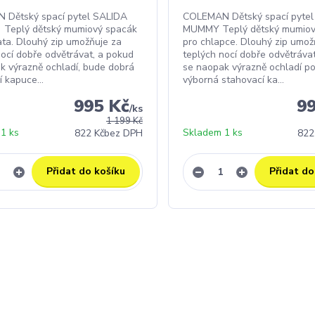
 Dětský spací pytel SALIDA
COLEMAN Dětský spací pytel
eplý dětský mumiový spacák
MUMMY Teplý dětský mumiov
ata. Dlouhý zip umožňuje za
pro chlapce. Dlouhý zip umož
nocí dobře odvětrávat, a pokud
teplých nocí dobře odvětráva
k výrazně ochladí, bude dobrá
se naopak výrazně ochladí po
 kapuce...
výborná stahovací ka...
995 Kč
9
/
ks
1 199 Kč
1 ks
Skladem 1 ks
822 Kč
bez DPH
822
Přidat do košíku
Přidat do