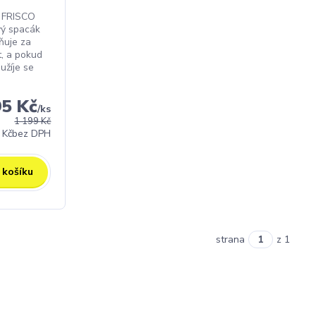
 FRISCO
ý spacák
ňuje za
t, a pokud
užíje se
95 Kč
/
ks
1 199 Kč
 Kč
bez DPH
 košíku
strana
z 1