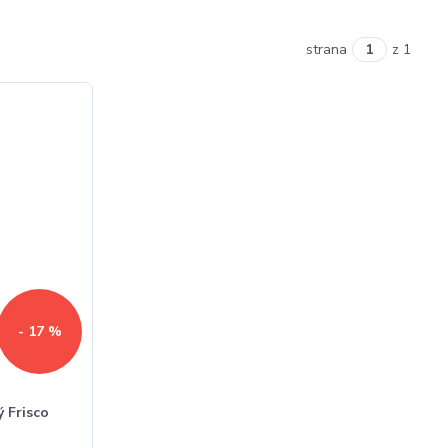
strana
z 1
- 17 %
 Frisco