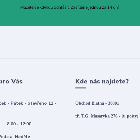
Můžete se kdykoli odhlásit. Zasíláme jednou za 14 dní.
pro Vás
Kde nás najdete?
tek - Pátek - otevřeno 11 -
Obchod Blatná - 38801
tř. T.G. Masaryka 276 - (u pošty)
:00 - 12:00
 Středa a Neděle