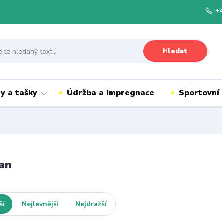
+
Hledat
y a tašky
Údržba a impregnace
Sportovní
an
ší
Nejlevnější
Nejdražší