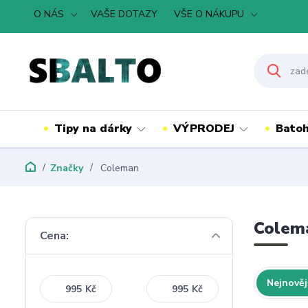
O NÁS
VAŠE DOTAZY
VŠE O NÁKUPU
Tipy na dárky
VÝPRODEJ
Batoh
Značky
Coleman
Colem
Cena:
Nejnověj
Kč
Kč