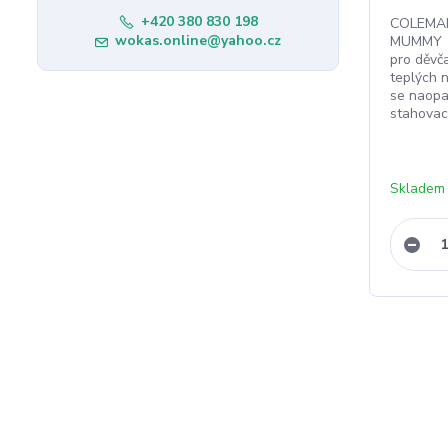
+420 380 830 198
COLEMAN
wokas.online@yahoo.cz
MUMMY T
pro děvč
teplých 
se naopa
stahovací
Skladem 