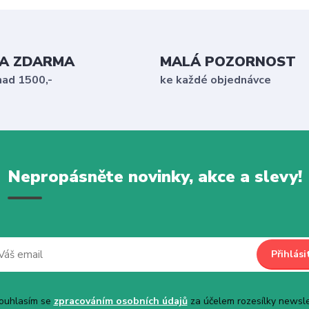
A ZDARMA
MALÁ POZORNOST
nad 1500,-
ke každé objednávce
Nepropásněte novinky, akce a slevy!
Přihlási
uhlasím se
zpracováním osobních údajů
za účelem rozesílky newsle