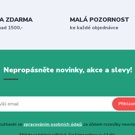
A ZDARMA
MALÁ POZORNOST
nad 1500,-
ke každé objednávce
Nepropásněte novinky, akce a slevy!
Přihlási
uhlasím se
zpracováním osobních údajů
za účelem rozesílky newsle