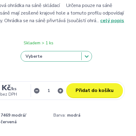
ová ohrádka na sáně skládací Určena pouze na sáně
sáně mají zesílené krajové hole a tomuto profilu odpovídají
. Ohrádka se na sáně přivrtává (součástí ohrá...
celý popis
Skladem > 1 ks
 Kč
/
ks
Přidat do košíku
bez DPH
7469 modrá/
Barva:
modrá
červená