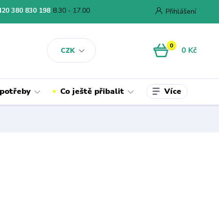
420 380 830 198
8.30 - 17.00
Přihlášení
0
0 Kč
CZK
Více
 potřeby
Co ještě přibalit