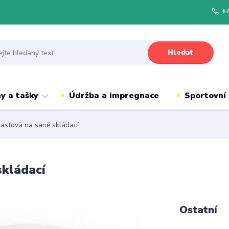
+
Hledat
y a tašky
Údržba a impregnace
Sportovní
astová na saně skládací
skládací
Ostatní