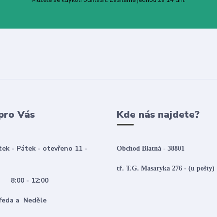
Můžete se kdykoli odhlásit. Zasíláme jednou za 14 dní.
pro Vás
Kde nás najdete?
tek - Pátek - otevřeno 11 -
Obchod Blatná - 38801
tř. T.G. Masaryka 276 - (u pošty)
:00 - 12:00
 Středa a Neděle