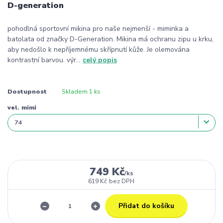
D-generation
pohodlná sportovní mikina pro naše nejmenší - miminka a
batolata od značky D-Generation. Mikina má ochranu zipu u krku,
aby nedošlo k nepříjemnému skřípnutí kůže. Je olemována
kontrastní barvou. výr...
celý popis
Dostupnost
Skladem 1 ks
vel. mimi
749 Kč
/
ks
619 Kč
bez DPH
Přidat do košíku