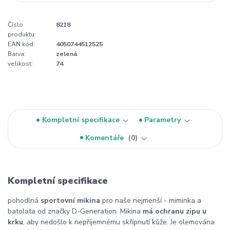
Číslo
8218
produktu:
EAN kód:
4050744512525
Barva:
zelená
velikost:
74
Kompletní specifikace
Parametry
Komentáře
0
Kompletní specifikace
pohodlná
sportovní mikina
pro naše nejmenší - miminka a
batolata od značky D-Generation. Mikina
má ochranu zipu u
krku
, aby nedošlo k nepříjemnému skřípnutí kůže. Je olemována