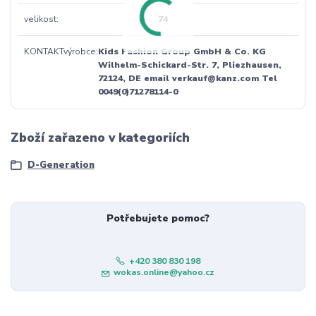
velikost
74
KONTAKTvýrobce
Kids Fashion Group GmbH & Co. KG
Wilhelm-Schickard-Str. 7, Pliezhausen,
72124, DE email verkauf@kanz.com Tel
0049(0)71278114-0
Zboží zařazeno v kategoriích
D-Generation
Potřebujete pomoc?
+420 380 830 198
wokas.online@yahoo.cz