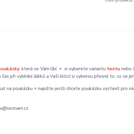
Číslo produktu:
poukázky
, která se Vám líbí + si vyberete variantu
textu
nebo s
s při vybírání dárků a Vaši blízcí si vyberou přesně to, co se jim 
at na poukázku + napište jestli chcete poukázku vystavit pro ná
rtu@seznam.cz