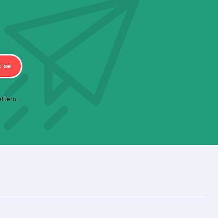
t se
tteru.