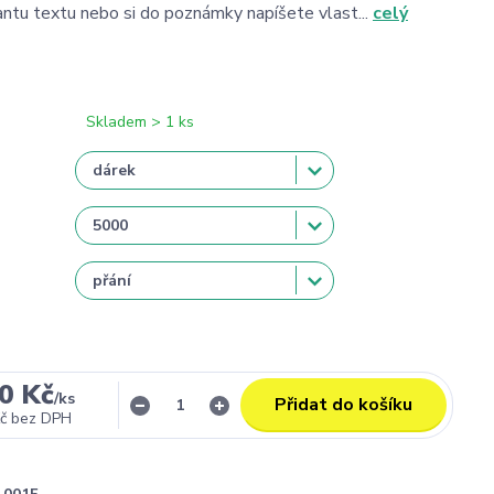
antu textu nebo si do poznámky napíšete vlast...
celý
Skladem > 1 ks
0 Kč
/
ks
Přidat do košíku
č
bez DPH