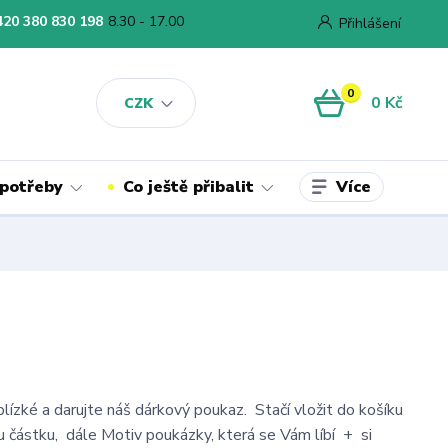
420 380 830 198
8.30 - 17.00
Přihlášení
0
0 Kč
CZK
Více
 potřeby
Co ještě přibalit
lízké a darujte náš dárkový poukaz. Stačí vložit do košíku
 částku, dále Motiv poukázky, která se Vám líbí + si