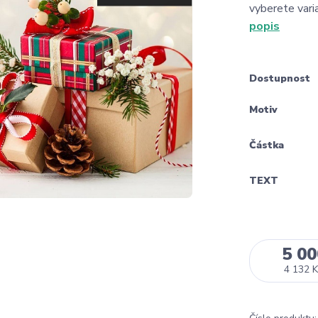
vyberete vari
popis
Dostupnost
Motiv
Částka
TEXT
5 00
4 132 K