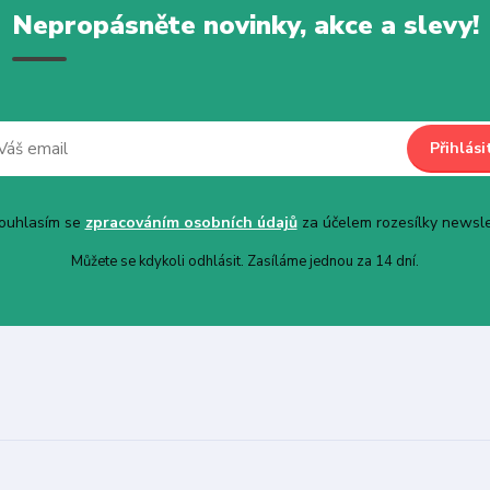
Nepropásněte novinky, akce a slevy!
Přihlási
uhlasím se
zpracováním osobních údajů
za účelem rozesílky newsle
Můžete se kdykoli odhlásit. Zasíláme jednou za 14 dní.