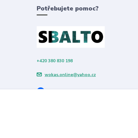
Potřebujete pomoc?
+420 380 830 198
wokas.online@yahoo.cz
Vytvořeno na
Eshop-rychle.cz