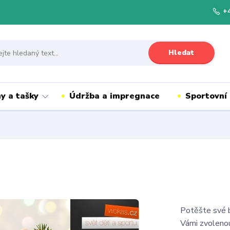
+
Hledat
y a tašky
Údržba a impregnace
Sportovní
Potěšte své b
Vámi zvolenou