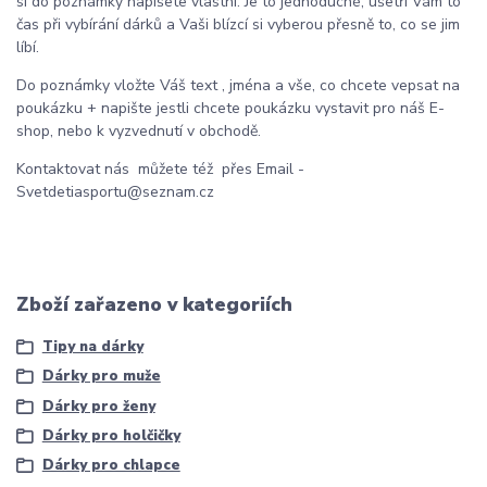
si do poznámky napíšete vlastní. Je to jednoduché, ušetří Vám to
čas při vybírání dárků a Vaši blízcí si vyberou přesně to, co se jim
líbí.
Do poznámky vložte Váš text , jména a vše, co chcete vepsat na
poukázku + napište jestli chcete poukázku vystavit pro náš E-
shop, nebo k vyzvednutí v obchodě.
Kontaktovat nás můžete též přes Email -
Svetdetiasportu@seznam.cz
Zboží zařazeno v kategoriích
Tipy na dárky
Dárky pro muže
Dárky pro ženy
Dárky pro holčičky
Dárky pro chlapce