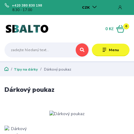
+420 380 830 198
CZK
8.30 - 17.00
0
0 Kč
Menu
Tipy na dárky
Dárkový poukaz
Dárkový poukaz