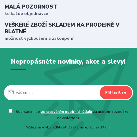
MALÁ POZORNOST
ke každé objednávce
VEŠKERÉ ZBOŽÍ SKLADEM NA PRODEJNĚ V
BLATNÉ
možnost vyzkoušení a zakoupení
Nepropásněte novinky, akce a slevy!
Přihlásit se
Souhlasím se
zpracováním osobních údajů
za účelem rozesílky
newsletteru.
Můžete se kdykoli odhlásit. Zasíláme jednou za 14 dní.