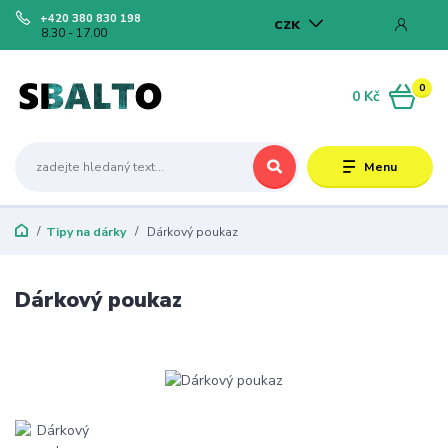
+420 380 830 198
CZK
8.30 - 17.00
0
0 Kč
Menu
Tipy na dárky
Dárkový poukaz
Dárkový poukaz