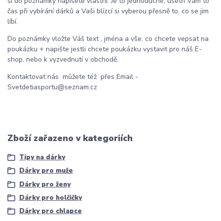
si do poznámky napíšete vlastní. Je to jednoduché, ušetří Vám to
čas při vybírání dárků a Vaši blízcí si vyberou přesně to, co se jim
líbí.
Do poznámky vložte Váš text , jména a vše, co chcete vepsat na
poukázku + napište jestli chcete poukázku vystavit pro náš E-
shop, nebo k vyzvednutí v obchodě.
Kontaktovat nás můžete též přes Email -
Svetdetiasportu@seznam.cz
Zboží zařazeno v kategoriích
Tipy na dárky
Dárky pro muže
Dárky pro ženy
Dárky pro holčičky
Dárky pro chlapce