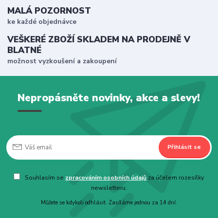
MALÁ POZORNOST
ke každé objednávce
VEŠKERÉ ZBOŽÍ SKLADEM NA PRODEJNĚ V
BLATNÉ
možnost vyzkoušení a zakoupení
Nepropásněte novinky, akce a slevy!
Přihlásit se
Souhlasím se
zpracováním osobních údajů
za účelem rozesílky
newsletteru.
Můžete se kdykoli odhlásit. Zasíláme jednou za 14 dní.