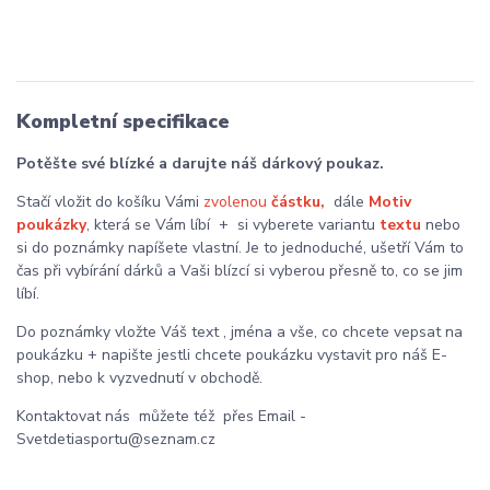
Kompletní specifikace
Potěšte své blízké a darujte náš dárkový poukaz.
Stačí vložit do košíku Vámi
zvolenou
částku,
dále
Motiv
poukázky
, která se Vám líbí + si vyberete variantu
textu
nebo
si do poznámky napíšete vlastní. Je to jednoduché, ušetří Vám to
čas při vybírání dárků a Vaši blízcí si vyberou přesně to, co se jim
líbí.
Do poznámky vložte Váš text , jména a vše, co chcete vepsat na
poukázku + napište jestli chcete poukázku vystavit pro náš E-
shop, nebo k vyzvednutí v obchodě.
Kontaktovat nás můžete též přes Email -
Svetdetiasportu@seznam.cz