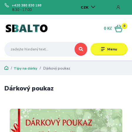
+420 380 830 198
CZK
8.30 - 17.00
0
0 Kč
Menu
Tipy na dárky
Dárkový poukaz
Dárkový poukaz