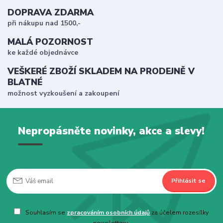
DOPRAVA ZDARMA
při nákupu nad 1500,-
MALÁ POZORNOST
ke každé objednávce
VEŠKERÉ ZBOŽÍ SKLADEM NA PRODEJNĚ V
BLATNÉ
možnost vyzkoušení a zakoupení
Nepropásněte novinky, akce a slevy!
Přihlásit se
Souhlasím se
zpracováním osobních údajů
za účelem rozesílky
newsletteru.