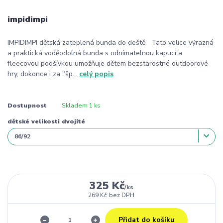
impidimpi
IMPIDIMPI dětská zateplená bunda do deště Tato velice výrazná
a praktická voděodolná bunda s odnímatelnou kapucí a
fleecovou podšívkou umožňuje dětem bezstarostné outdoorové
hry, dokonce i za "šp...
celý popis
Dostupnost
Skladem 1 ks
dětské velikosti dvojité
325 Kč
/
ks
269 Kč
bez DPH
Přidat do košíku