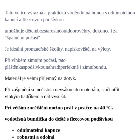
Tato velice výrazná a praktická voděodolná bunda s odnímatelnou
kapucí a fleecovou podšívkou
umožňuje dětem
bezstarostné
outdoorové
hry, dokonce i
za
"
špatného počasí".
Je ideální pro
mateřské školky, na
pískoviště
i na výlety
.
Při vlhkém
zimním počasí
, tato
pláštěnka
s
podšívkou
nahradí
perfektně i zimní
bundu.
Materiál je velmi příjemný na dotyk.
Při zašpinění se nečistota nevsákne do materiálu, stačí otřít
vlhkým hadříkem a dát vysušit.
Pri větším znečištění možno prát v pračce na 40 °C.
vodotěsná bundička do deště s fleecovou podšívkou
odnímatelná kapuce
robustní a odolná