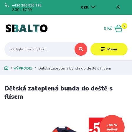
+420 380 830 198
CZK
8.30 - 17.00
0
0 Kč
Menu
VÝPRODEJ
Dětská zateplená bunda do deště s flísem
Dětská zateplená bunda do deště s
flísem
- 50 %
650 Kč