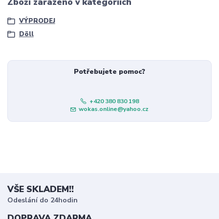
Zboží zařazeno v kategoriích
VÝPRODEJ
Döll
Potřebujete pomoc?
+420 380 830 198
wokas.online@yahoo.cz
VŠE SKLADEM!!
Odeslání do 24hodin
DOPRAVA ZDARMA