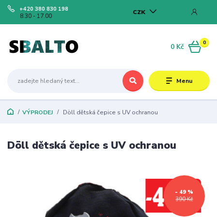
+420 380 830 198
CZK
8.30 - 17.00
0
0 Kč
Menu
VÝPRODEJ
Döll dětská čepice s UV ochranou
Döll dětská čepice s UV ochranou
- 49 %
390 Kč