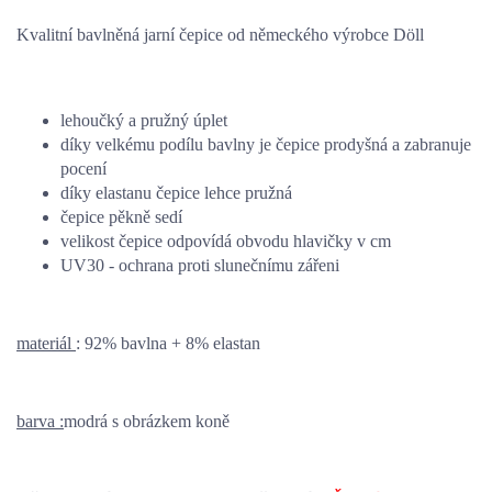
Kvalitní bavlněná jarní čepice od německého výrobce Döll
lehoučký a pružný úplet
díky velkému podílu bavlny je čepice prodyšná a zabranuje
pocení
díky elastanu čepice lehce pružná
čepice pěkně sedí
velikost čepice odpovídá obvodu hlavičky v cm
UV30 - ochrana proti slunečnímu zářeni
materiál
: 92% bavlna + 8% elastan
barva :
modrá s obrázkem koně