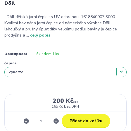
Döll
Döll dětská jarní čepice s UV ochranou 1618840907 3000
Kvalitní bavlněná jarní čepice od německého výrobce Döll
lehoučký a pružný úplet díky velkému podílu bavlny je čepice
prodyšná a ...
celý popis
Dostupnost
Skladem 1 ks
čepice
200 Kč
/
ks
165 Kč
bez DPH
Přidat do košíku