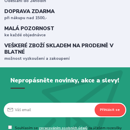
Odeslání do 24hodin
DOPRAVA ZDARMA
při nákupu nad 1500,-
MALÁ POZORNOST
ke každé objednávce
VEŠKERÉ ZBOŽÍ SKLADEM NA PRODEJNĚ V
BLATNÉ
možnost vyzkoušení a zakoupení
Nepropásněte novinky, akce a slevy!
Přihlásit se
Souhlasím se
zpracováním osobních údajů
za účelem rozesílky