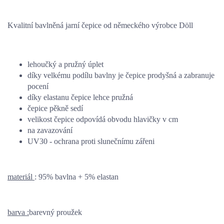
Kvalitní bavlněná jarní čepice od německého výrobce Döll
lehoučký a pružný úplet
díky velkému podílu bavlny je čepice prodyšná a zabranuje
pocení
díky elastanu čepice lehce pružná
čepice pěkně sedí
velikost čepice odpovídá obvodu hlavičky v cm
na zavazování
UV30 - ochrana proti slunečnímu zářeni
materiál
: 95% bavlna + 5% elastan
barva :
barevný proužek