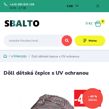
+420 380 830 198
CZK
8.30 - 17.00
0
0 Kč
Menu
VÝPRODEJ
Döll dětská čepice s UV ochranou
Döll dětská čepice s UV ochranou
- 49 %
390 Kč