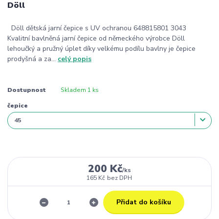
Döll
Döll dětská jarní čepice s UV ochranou 648815801 3043
Kvalitní bavlněná jarní čepice od německého výrobce Döll
lehoučký a pružný úplet díky velkému podílu bavlny je čepice
prodyšná a za...
celý popis
Dostupnost
Skladem 1 ks
čepice
200 Kč
/
ks
165 Kč
bez DPH
Přidat do košíku