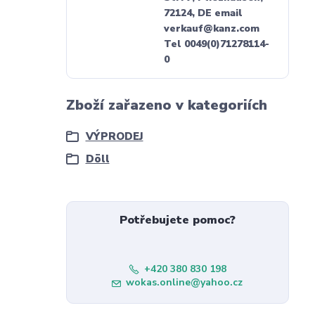
72124, DE email
verkauf@kanz.com
Tel 0049(0)71278114-
0
Zboží zařazeno v kategoriích
VÝPRODEJ
Döll
Potřebujete pomoc?
+420 380 830 198
wokas.online@yahoo.cz