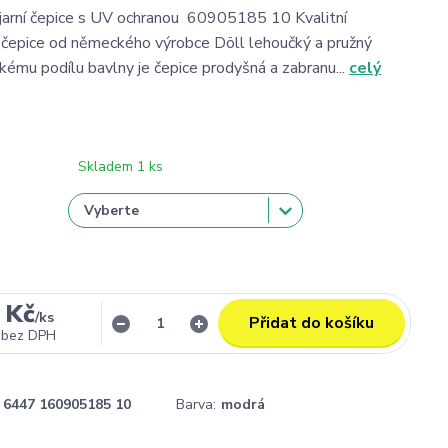
jarní čepice s UV ochranou 60905185 10 Kvalitní
í čepice od německého výrobce Döll lehoučký a pružný
lkému podílu bavlny je čepice prodyšná a zabranu...
celý
Skladem 1 ks
 Kč
/
ks
Přidat do košíku
bez DPH
6447 160905185 10
Barva:
modrá