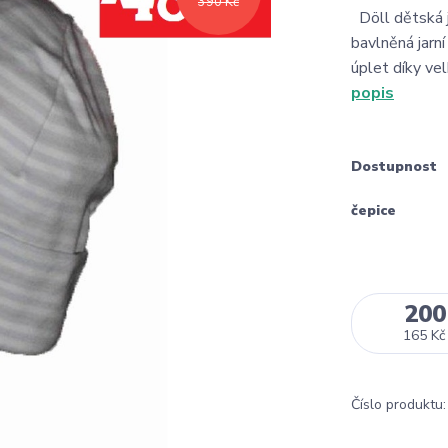
390 Kč
Döll dětská 
bavlněná jarn
úplet díky ve
popis
Dostupnost
čepice
200
165 Kč
Číslo produktu: