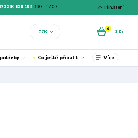
420 380 830 198
8.30 - 17.00
Přihlášení
0
0 Kč
CZK
Více
 potřeby
Co ještě přibalit