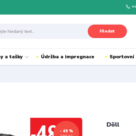
+
Hledat
y a tašky
Údržba a impregnace
Sportovní
Döll
- 49 %