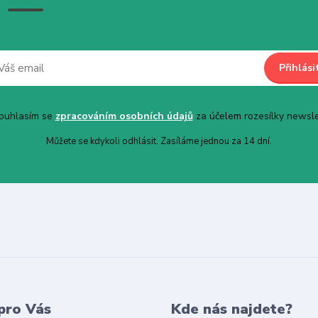
Přihlási
uhlasím se
zpracováním osobních údajů
za účelem rozesílky newsle
Můžete se kdykoli odhlásit. Zasíláme jednou za 14 dní.
pro Vás
Kde nás najdete?