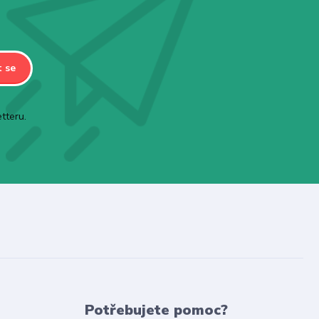
t se
tteru.
Potřebujete pomoc?