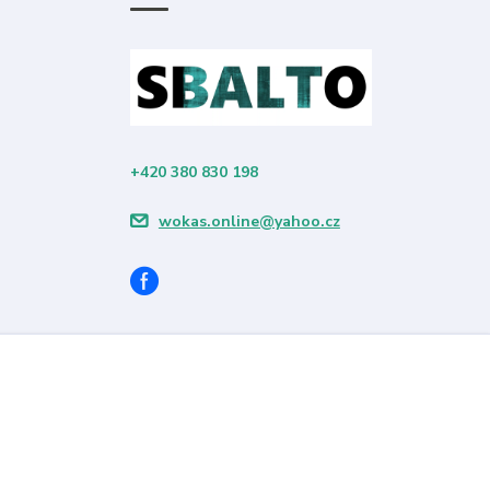
+420 380 830 198
wokas.online@yahoo.cz
Vytvořeno na
Eshop-rychle.cz