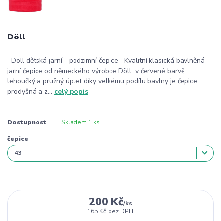
Döll
Döll dětská jarní - podzimní čepice Kvalitní klasická bavlněná
jarní čepice od německého výrobce Döll v červené barvě
lehoučký a pružný úplet díky velkému podílu bavlny je čepice
prodyšná a z...
celý popis
Dostupnost
Skladem 1 ks
čepice
200 Kč
/
ks
165 Kč
bez DPH