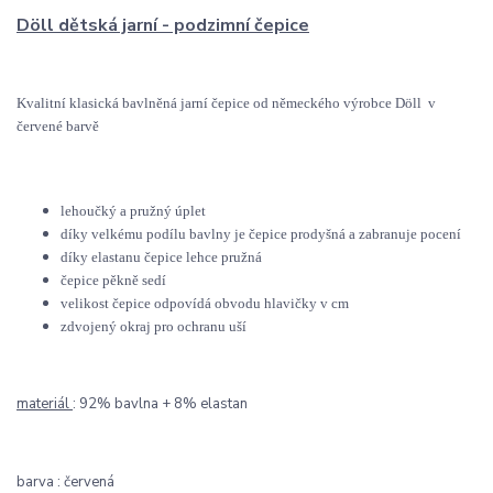
Döll dětská jarní - podzimní čepice
Kvalitní klasická bavlněná jarní čepice od německého výrobce Döll v
červené barvě
lehoučký a pružný úplet
díky velkému podílu bavlny je čepice prodyšná a zabranuje pocení
díky elastanu čepice lehce pružná
čepice pěkně sedí
velikost čepice odpovídá obvodu hlavičky v cm
zdvojený okraj pro ochranu uší
materiál
: 92% bavlna + 8% elastan
barva : červená