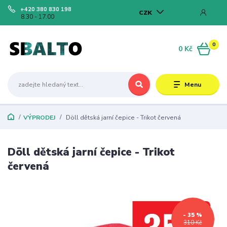
+420 380 830 198
CZK
8.30 - 17.00
0
0 Kč
Menu
VÝPRODEJ
Döll dětská jarní čepice - Trikot červená
Döll dětská jarní čepice - Trikot
červená
- 35 %
310 Kč