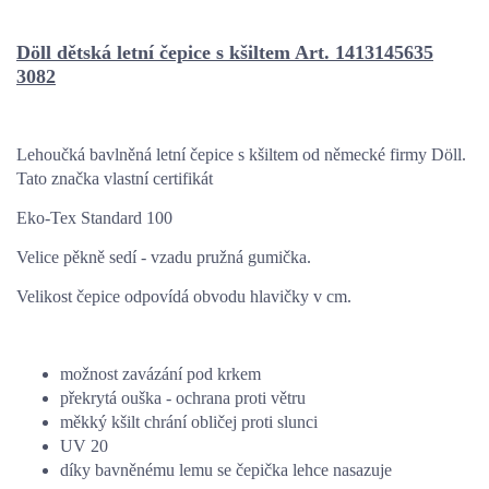
Döll dětská letní čepice s kšiltem Art. 1413145635
3082
Lehoučká bavlněná letní čepice s kšiltem od německé firmy Döll.
Tato značka vlastní certifikát
Eko-Tex Standard 100
Velice pěkně sedí - vzadu pružná gumička.
Velikost čepice odpovídá obvodu hlavičky v cm.
možnost zavázání pod krkem
překrytá ouška - ochrana proti větru
měkký kšilt chrání obličej proti slunci
UV 20
díky bavněnému lemu se čepička lehce nasazuje