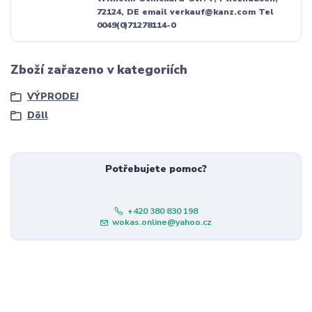
72124, DE email verkauf@kanz.com Tel
0049(0)71278114-0
Zboží zařazeno v kategoriích
VÝPRODEJ
Döll
Potřebujete pomoc?
+420 380 830 198
wokas.online@yahoo.cz