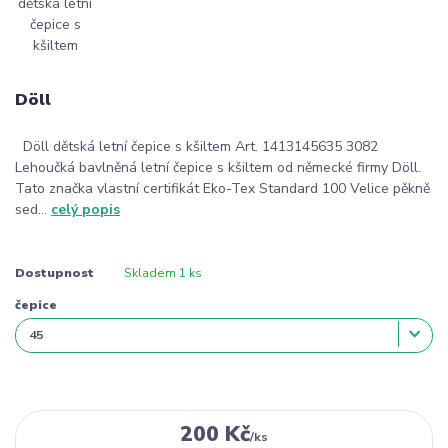
Döll
Döll dětská letní čepice s kšiltem Art. 1413145635 3082
Lehoučká bavlněná letní čepice s kšiltem od německé firmy Döll.
Tato značka vlastní certifikát Eko-Tex Standard 100 Velice pěkně
sed...
celý popis
Dostupnost
Skladem 1 ks
čepice
200 Kč
/
ks