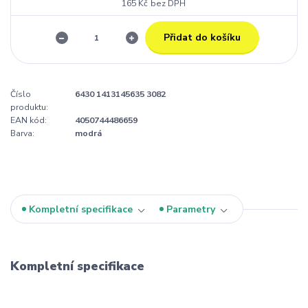
165 Kč
bez DPH
Přidat do košíku
Číslo
6430 1413145635 3082
produktu:
EAN kód:
4050744486659
Barva:
modrá
Kompletní specifikace
Parametry
Kompletní specifikace