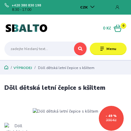
+420 380 830 198
CZK
8.30 - 17.00
0
0 Kč
Menu
VÝPRODEJ
Döll dětská letní čepice s kšiltem
Döll dětská letní čepice s kšiltem
- 49 %
390 Kč