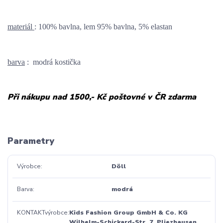
materiál
: 100% bavlna, lem 95% bavlna, 5% elastan
barva
: modrá kostička
Při nákupu nad 1500,- Kč poštovné v ČR zdarma
Parametry
Výrobce
Döll
Barva
modrá
KONTAKTvýrobce
Kids Fashion Group GmbH & Co. KG
Wilhelm-Schickard-Str. 7, Pliezhausen,