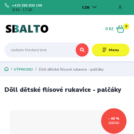
+420 380 830 198
CZK
8.30 - 17.00
0
0 Kč
Menu
VÝPRODEJ
Döll dětské flísové rukavice - palčáky
Döll dětské flísové rukavice - palčáky
- 40 %
300 Kč