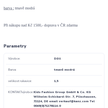
barva :
 tmavě modrá
Při nákupu nad Kč 1500,- doprava v ČR zdarma
Parametry
Výrobce
Döll
Barva
tmavě modrá
velikost rukavice
1,5
KONTAKTvýrobce
Kids Fashion Group GmbH & Co. KG
Wilhelm-Schickard-Str. 7, Pliezhausen,
72124, DE email verkauf@kanz.com Tel
0049(0)71278114-0