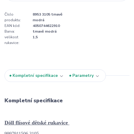
Číslo
8953 3105 tmavě
produktu:
modrá
EAN kód:
4050744622910
Barva:
tmavě modrá
velikost
1,5
rukavice:
Kompletní specifikace
Parametry
Kompletní specifikace
Döll flísové dětské rukavice 
9997911506 3105