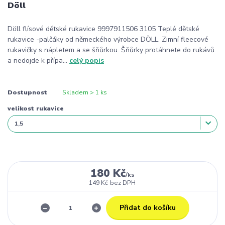
Döll
Döll flísové dětské rukavice 9997911506 3105 Teplé dětské
rukavice -palčáky od německého výrobce DÖLL. Zimní fleecové
rukavičky s nápletem a se šňůrkou. Šňůrky protáhnete do rukávů
a nedojde k přípa...
celý popis
Dostupnost
Skladem > 1 ks
velikost rukavice
180 Kč
/
ks
149 Kč
bez DPH
Přidat do košíku