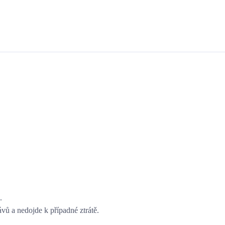
.
vů a nedojde k případné ztrátě.