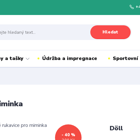
+
Hledat
y a tašky
Údržba a impregnace
Sportovní
miminka
Döll
- 40 %