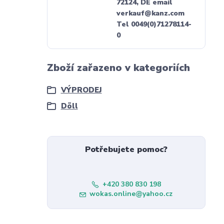
72124, DE email
verkauf@kanz.com
Tel 0049(0)71278114-
0
Zboží zařazeno v kategoriích
VÝPRODEJ
Döll
Potřebujete pomoc?
+420 380 830 198
wokas.online@yahoo.cz