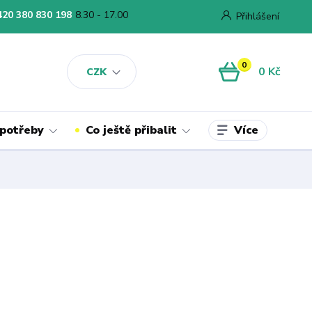
420 380 830 198
8.30 - 17.00
Přihlášení
0
0 Kč
CZK
Více
 potřeby
Co ještě přibalit