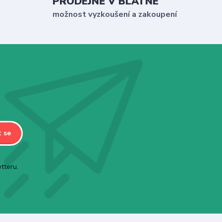
PRODEJNĚ V BLATNÉ
možnost vyzkoušení a zakoupení
t se
tteru.