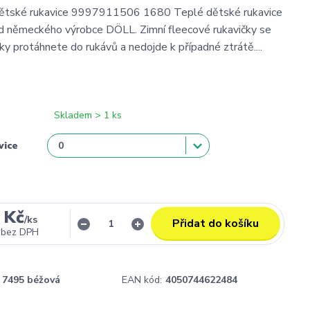
 dětské rukavice 9997911506 1680 Teplé dětské rukavice
d německého výrobce DÖLL. Zimní fleecové rukavičky se
ky protáhnete do rukávů a nedojde k případné ztrátě....
Skladem > 1 ks
vice
 Kč
/
ks
Přidat do košíku
bez DPH
7495 béžová
EAN kód:
4050744622484