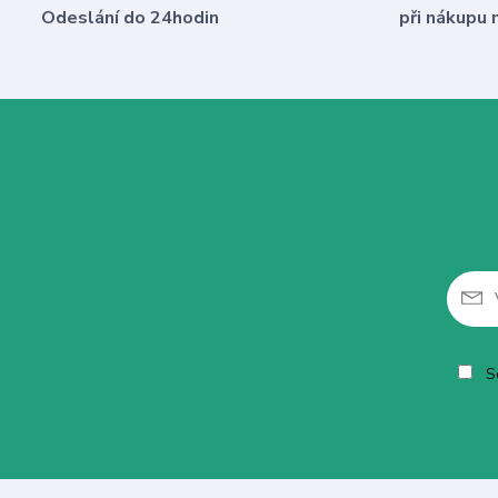
Odeslání do 24hodin
při nákupu 
So