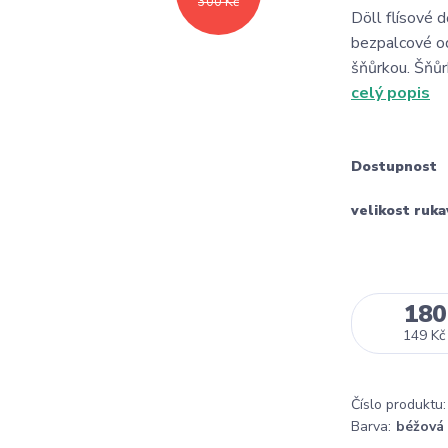
300 Kč
Döll flísové
bezpalcové o
šňůrkou. Šňůr
celý popis
Dostupnost
velikost ruka
180
149 Kč
Číslo produktu:
Barva:
béžová