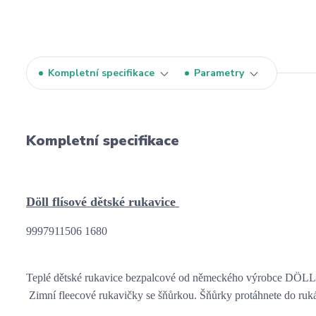
Kompletní specifikace
Parametry
Kompletní specifikace
Döll flísové dětské rukavice 
9997911506 1680
Teplé dětské rukavice bezpalcové od německého výrobce DÖLL
 Zimní fleecové rukavičky se šňůrkou. Šňůrky protáhnete do ruká