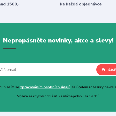
nad 1500,-
ke každé objednávce
Nepropásněte novinky, akce a slevy!
Přihlási
uhlasím se
zpracováním osobních údajů
za účelem rozesílky newsle
Můžete se kdykoli odhlásit. Zasíláme jednou za 14 dní.