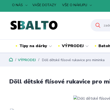
O NÁS
VAŠE DOTAZY
VŠE O NÁKUPU
Tipy na dárky
VÝPRODEJ
Batoh
VÝPRODEJ
Döll dětské flísové rukavice pro miminka
Döll dětské flísové rukavice pro 