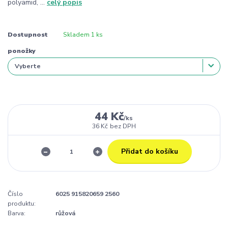
polyamid, ...
celý popis
Dostupnost
Skladem 1 ks
ponožky
44 Kč
/
ks
36 Kč
bez DPH
Přidat do košíku
Číslo
6025 915820659 2560
produktu:
Barva:
růžová