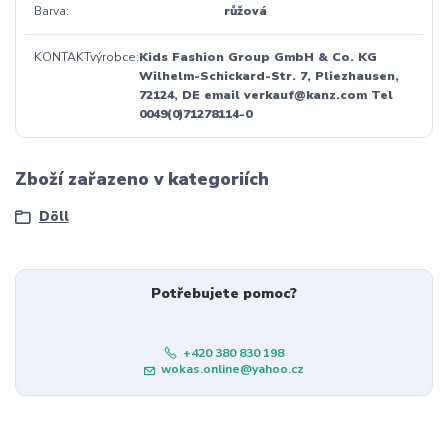
Barva
růžová
KONTAKTvýrobce
Kids Fashion Group GmbH & Co. KG
Wilhelm-Schickard-Str. 7, Pliezhausen,
72124, DE email verkauf@kanz.com Tel
0049(0)71278114-0
Zboží zařazeno v kategoriích
Döll
Potřebujete pomoc?
+420 380 830 198
wokas.online@yahoo.cz