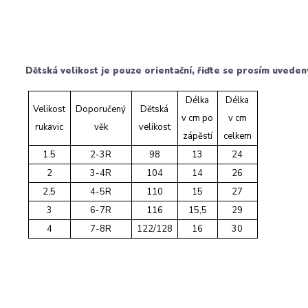
Dětská velikost je pouze orientační, řiďte se prosím uvede
Délka
Délka
Velikost
Doporučený
Dětská
v cm po
v cm
rukavic
věk
velikost
zápěstí
celkem
1.5
2-3R
98
13
24
2
3-4R
104
14
26
2,5
4-5R
110
15
27
3
6-7R
116
15,5
29
4
7-8R
122/128
16
30