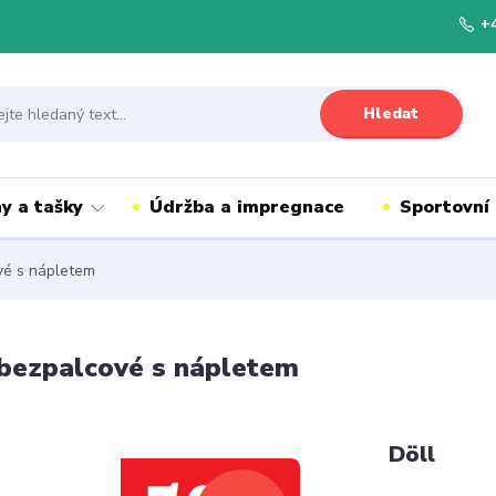
+
Hledat
y a tašky
Údržba a impregnace
Sportovní
ové s nápletem
e bezpalcové s nápletem
Döll