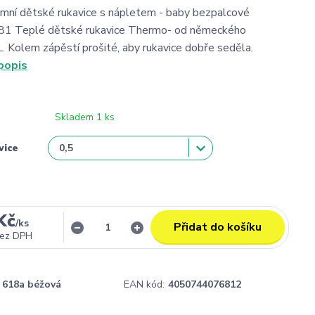
zimní dětské rukavice s nápletem - baby bezpalcové
1 Teplé dětské rukavice Thermo- od německého
 Kolem zápěstí prošité, aby rukavice dobře seděla.
popis
Skladem 1 ks
vice
Kč
/
ks
Přidat do košíku
ez DPH
618a béžová
EAN kód:
4050744076812