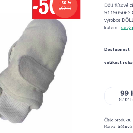
- 50 %
Döll flísové 
198 Kč
911905063 8
výrobce DÖLL.
kolem...
celý 
Dostupnost
velikost ruka
99 
82 Kč
b
Číslo produktu:
Barva:
béžová