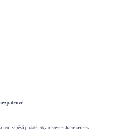
 bezpalcové
em zápěstí prošité, aby rukavice dobře seděla.