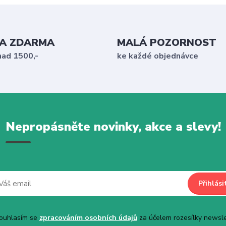
A ZDARMA
MALÁ POZORNOST
nad 1500,-
ke každé objednávce
Nepropásněte novinky, akce a slevy!
Přihlási
uhlasím se
zpracováním osobních údajů
za účelem rozesílky newsle