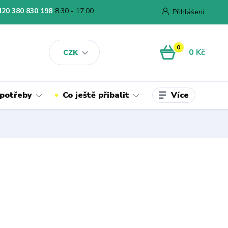
420 380 830 198
8.30 - 17.00
Přihlášení
0
0 Kč
CZK
Více
 potřeby
Co ještě přibalit