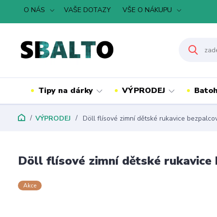
O NÁS
VAŠE DOTAZY
VŠE O NÁKUPU
Tipy na dárky
VÝPRODEJ
Batoh
VÝPRODEJ
Döll flísové zimní dětské rukavice bezpalc
Döll flísové zimní dětské rukavic
Akce