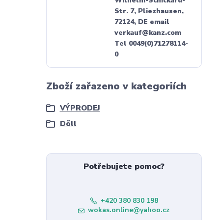
Wilhelm-Schickard-
Str. 7, Pliezhausen,
72124, DE email
verkauf@kanz.com
Tel 0049(0)71278114-
0
Zboží zařazeno v kategoriích
VÝPRODEJ
Döll
Potřebujete pomoc?
+420 380 830 198
wokas.online@yahoo.cz