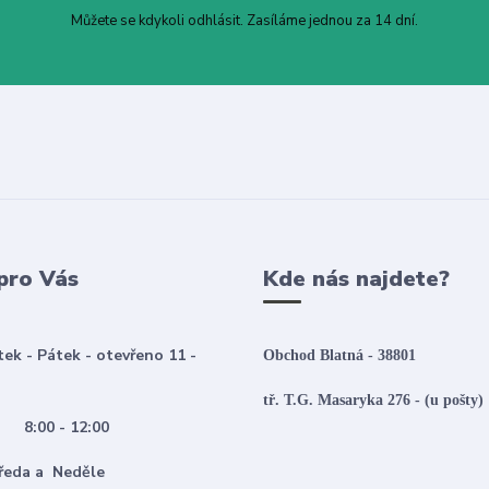
Můžete se kdykoli odhlásit. Zasíláme jednou za 14 dní.
pro Vás
Kde nás najdete?
tek - Pátek - otevřeno 11 -
Obchod Blatná - 38801
tř. T.G. Masaryka 276 - (u pošty)
:00 - 12:00
 Středa a Neděle