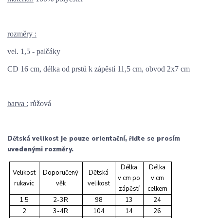
rozměry :
vel. 1,5 - palčáky
CD 16 cm, délka od prstů k zápěstí 11,5 cm, obvod 2x7 cm
barva :
růžová
Dětská velikost je pouze orientační, řiďte se prosím
uvedenými rozměry.
Délka
Délka
Velikost
Doporučený
Dětská
v cm po
v cm
rukavic
věk
velikost
zápěstí
celkem
1.5
2-3R
98
13
24
2
3-4R
104
14
26