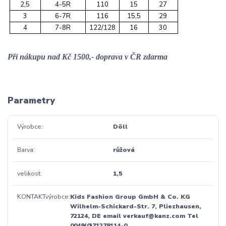
2,5
4-5R
110
15
27
3
6-7R
116
15,5
29
4
7-8R
122/128
16
30
Při nákupu nad Kč 1500,- doprava v ČR zdarma
Parametry
Výrobce
Döll
Barva
růžová
velikost
1,5
KONTAKTvýrobce
Kids Fashion Group GmbH & Co. KG
Wilhelm-Schickard-Str. 7, Pliezhausen,
72124, DE email verkauf@kanz.com Tel
0049(0)71278114-0