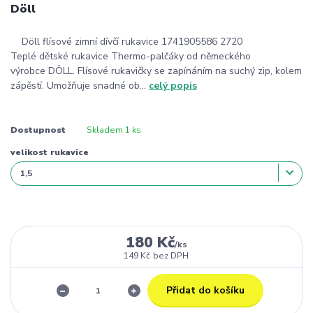
Döll
Döll flísové zimní dívčí rukavice 1741905586 2720
Teplé dětské rukavice Thermo-palčáky od německého
výrobce DÖLL. Flísové rukavičky se zapínáním na suchý zip, kolem
zápěstí. Umožňuje snadné ob...
celý popis
Dostupnost
Skladem 1 ks
velikost rukavice
180 Kč
/
ks
149 Kč
bez DPH
Přidat do košíku