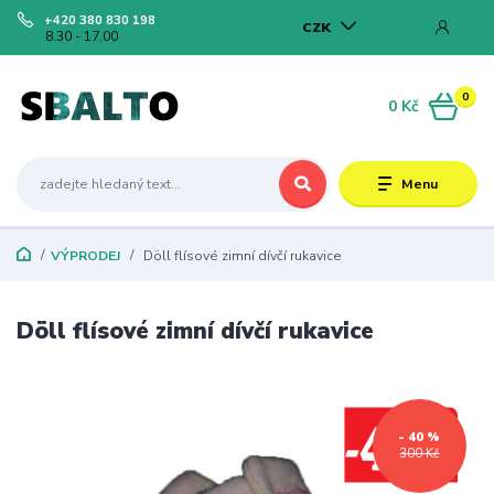
+420 380 830 198
CZK
8.30 - 17.00
0
0 Kč
Menu
VÝPRODEJ
Döll flísové zimní dívčí rukavice
Döll flísové zimní dívčí rukavice
- 40 %
300 Kč