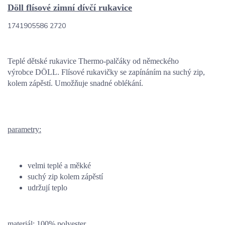
Döll flísové zimní dívčí rukavice
1741905586 2720
Teplé dětské rukavice Thermo-palčáky od německého
výrobce DÖLL. Flísové rukavičky se zapínáním na suchý zip,
kolem zápěstí. Umožňuje snadné oblékání.
parametry:
velmi teplé a měkké
suchý zip kolem zápěstí
udržují teplo
materiál:
100% polyester