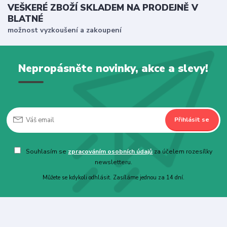
VEŠKERÉ ZBOŽÍ SKLADEM NA PRODEJNĚ V
BLATNÉ
možnost vyzkoušení a zakoupení
Nepropásněte novinky, akce a slevy!
Přihlásit se
Souhlasím se
zpracováním osobních údajů
za účelem rozesílky
newsletteru.
Můžete se kdykoli odhlásit. Zasíláme jednou za 14 dní.