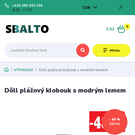
+420 380 830 198
CZK
8.30 - 17.00
0
0 Kč
Menu
VÝPRODEJ
Döll plážový klobouk s modrým lemem
Döll plážový klobouk s modrým lemem
- 49 %
390 Kč