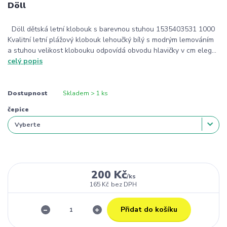
Döll
Döll dětská letní klobouk s barevnou stuhou 1535403531 1000
Kvalitní letní plážový klobouk lehoučký bílý s modrým lemováním
a stuhou velikost klobouku odpovídá obvodu hlavičky v cm eleg...
celý popis
Dostupnost
Skladem > 1 ks
čepice
200 Kč
/
ks
165 Kč
bez DPH
Přidat do košíku