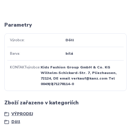
Parametry
Výrobce
Döll
Barva
bílá
KONTAKTvýrobce
Kids Fashion Group GmbH & Co. KG
Wilhelm-Schickard-Str. 7, Pliezhausen,
72124, DE email verkauf@kanz.com Tel
0049(0)71278114-0
Zboží zařazeno v kategoriích
VÝPRODEJ
Döll