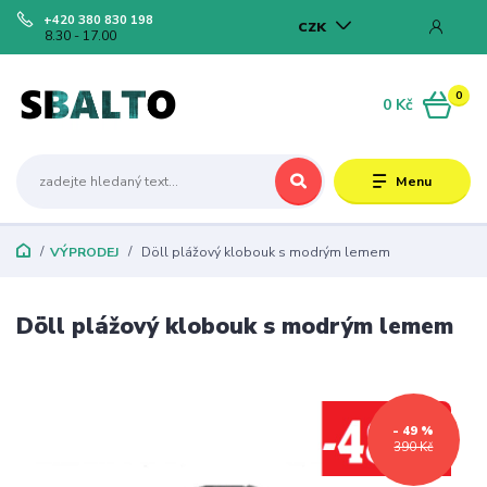
+420 380 830 198
CZK
8.30 - 17.00
0
0 Kč
Menu
VÝPRODEJ
Döll plážový klobouk s modrým lemem
Döll plážový klobouk s modrým lemem
- 49 %
390 Kč