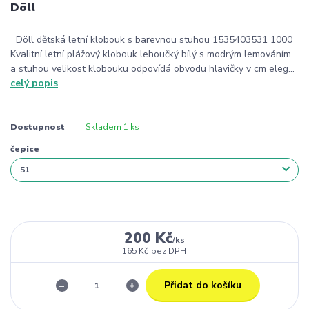
Döll
Döll dětská letní klobouk s barevnou stuhou 1535403531 1000
Kvalitní letní plážový klobouk lehoučký bílý s modrým lemováním
a stuhou velikost klobouku odpovídá obvodu hlavičky v cm eleg...
celý popis
Dostupnost
Skladem 1 ks
čepice
200 Kč
/
ks
165 Kč
bez DPH
Přidat do košíku