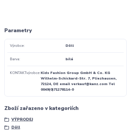
Parametry
Výrobce
Döll
Barva
bílá
KONTAKTvýrobce
Kids Fashion Group GmbH & Co. KG
Wilhelm-Schickard-Str. 7, Pliezhausen,
72124, DE email verkauf@kanz.com Tel
0049(0)71278114-0
Zboží zařazeno v kategoriích
VÝPRODEJ
Döll