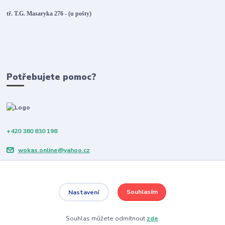
tř. T.G. Masaryka 276 - (u pošty)
Potřebujete pomoc?
+420 380 830 198
wokas.online@yahoo.cz
Souhlasím
Nastavení
Souhlas můžete odmítnout
zde
.
Vytvořeno na
Eshop-rychle.cz