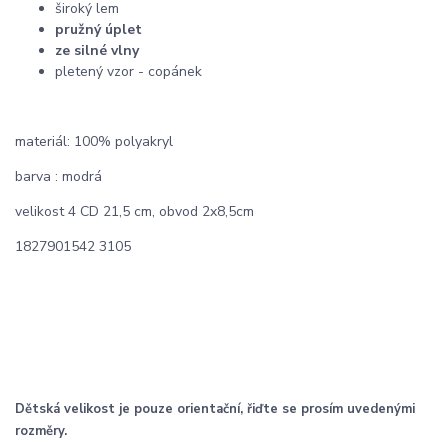
široký lem
pružný úplet
ze silné vlny
pletený vzor - copánek
materiál: 100% polyakryl
barva : modrá
velikost 4 CD 21,5 cm, obvod 2x8,5cm
1827901542 3105
Dětská velikost je pouze orientační, řiďte se prosím uvedenými
rozměry.