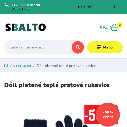
+420 380 830 198
CZK
8.30 - 17.00
0
0 Kč
Menu
VÝPRODEJ
Döll pletené teplé prstové rukavice
Döll pletené teplé prstové rukavice
- 50 %
500 Kč