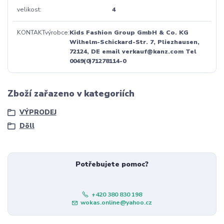
velikost
4
KONTAKTvýrobce
Kids Fashion Group GmbH & Co. KG
Wilhelm-Schickard-Str. 7, Pliezhausen,
72124, DE email verkauf@kanz.com Tel
0049(0)71278114-0
Zboží zařazeno v kategoriích
VÝPRODEJ
Döll
Potřebujete pomoc?
+420 380 830 198
wokas.online@yahoo.cz