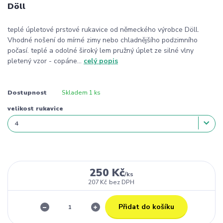
Döll
teplé úpletové prstové rukavice od německého výrobce Döll.
Vhodné nošení do mírné zimy nebo chladnějšího podzimního
počasí. teplé a odolné široký lem pružný úplet ze silné vlny
pletený vzor - copáne...
celý popis
Dostupnost
Skladem 1 ks
velikost rukavice
250 Kč
/
ks
207 Kč
bez DPH
Přidat do košíku