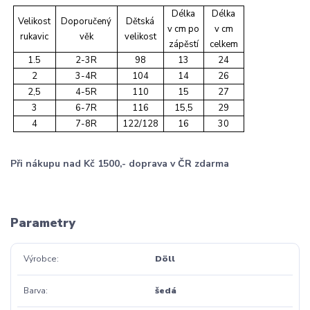
Délka
Délka
Velikost
Doporučený
Dětská
v cm po
v cm
rukavic
věk
velikost
zápěstí
celkem
1.5
2-3R
98
13
24
2
3-4R
104
14
26
2,5
4-5R
110
15
27
3
6-7R
116
15,5
29
4
7-8R
122/128
16
30
Při nákupu nad Kč 1500,- doprava v ČR zdarma
Parametry
Výrobce
Döll
Barva
šedá