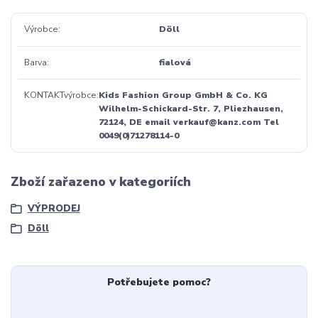
Výrobce
Döll
Barva
fialová
KONTAKTvýrobce
Kids Fashion Group GmbH & Co. KG
Wilhelm-Schickard-Str. 7, Pliezhausen,
72124, DE email verkauf@kanz.com Tel
0049(0)71278114-0
Zboží zařazeno v kategoriích
VÝPRODEJ
Döll
Potřebujete pomoc?