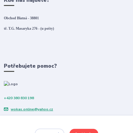
Kde nás najdete?
Obchod Blatná - 38801
tř. T.G. Masaryka 276 - (u pošty)
Potřebujete pomoc?
+420 380 830 198
wokas.online@yahoo.cz