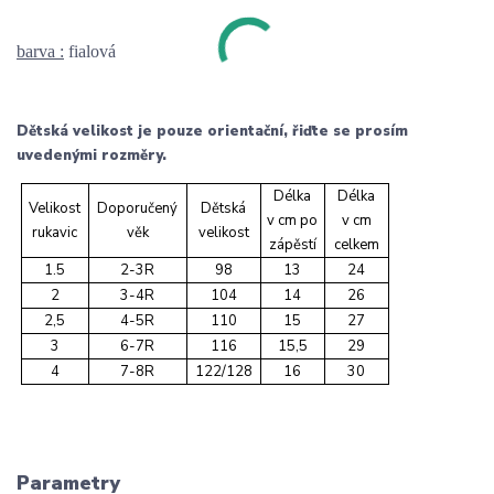
barva :
fialová
Dětská velikost je pouze orientační, řiďte se prosím
uvedenými rozměry.
Délka
Délka
Velikost
Doporučený
Dětská
v cm po
v cm
rukavic
věk
velikost
zápěstí
celkem
1.5
2-3R
98
13
24
2
3-4R
104
14
26
2,5
4-5R
110
15
27
3
6-7R
116
15,5
29
4
7-8R
122/128
16
30
Parametry