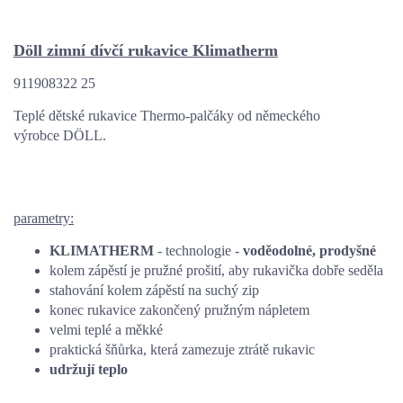
Döll zimní dívčí rukavice Klimatherm
911908322 25
Teplé dětské rukavice Thermo-palčáky od německého
výrobce DÖLL.
parametry:
KLIMATHERM
- technologie -
voděodolné, prodyšné
kolem zápěstí je pružné prošití, aby rukavička dobře seděla
stahování kolem zápěstí na suchý zip
konec rukavice zakončený pružným nápletem
velmi teplé a měkké
praktická šňůrka, která zamezuje ztrátě rukavic
udržují teplo