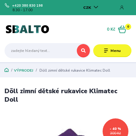
+420 380 830 198
CZK
8.30 - 17.00
0
0 Kč
Menu
VÝPRODEJ
Döll zimní dětské rukavice Klimatec Doll
Döll zimní dětské rukavice Klimatec
Doll
- 40 %
300 Kč