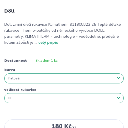
Döll
Döll zimní dívčí rukavice Klimatherm 911908322 25 Teplé dětské
rukavice Thermo-palčáky od německého výrobce DÖLL.
parametry: KLIMATHERM - technologie - voděodolné, prodyšné
kolem zápěstí je ...
celý popis
Dostupnost
Skladem 1 ks
barva
velikost rukavice
180 Kč
/
ks