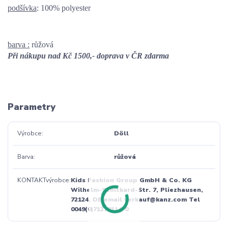
podšívka
: 100% polyester
barva :
růžová
Při nákupu nad Kč 1500,- doprava v ČR zdarma
Parametry
Výrobce
Döll
Barva
růžová
KONTAKTvýrobce
Kids Fashion Group GmbH & Co. KG
Wilhelm-Schickard-Str. 7, Pliezhausen,
72124, DE email verkauf@kanz.com Tel
0049(0)71278114-0