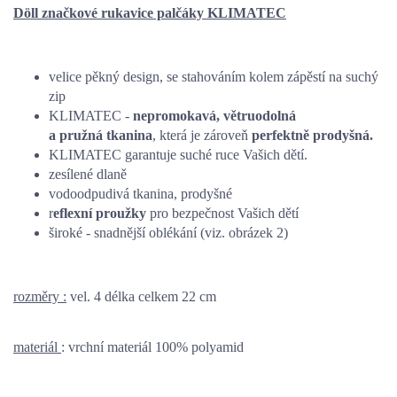
Döll značkové rukavice palčáky KLIMATEC
velice pěkný design, se stahováním kolem zápěstí na suchý
zip
KLIMATEC -
nepromokavá, větruodolná
a pružná tkanina
, která je zároveň
perfektně prodyšná.
KLIMATEC garantuje suché ruce Vašich dětí.
zesílené dlaně
vodoodpudivá tkanina, prodyšné
r
eflexní proužky
pro bezpečnost Vašich dětí
široké - snadnější oblékání (viz. obrázek 2)
rozměry :
vel. 4 délka celkem 22 cm
materiál
: vrchní materiál 100% polyamid