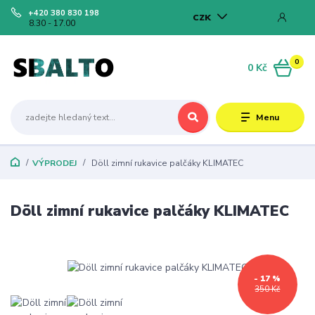
+420 380 830 198
CZK
8.30 - 17.00
0
0 Kč
Menu
VÝPRODEJ
Döll zimní rukavice palčáky KLIMATEC
Döll zimní rukavice palčáky KLIMATEC
- 17 %
350 Kč