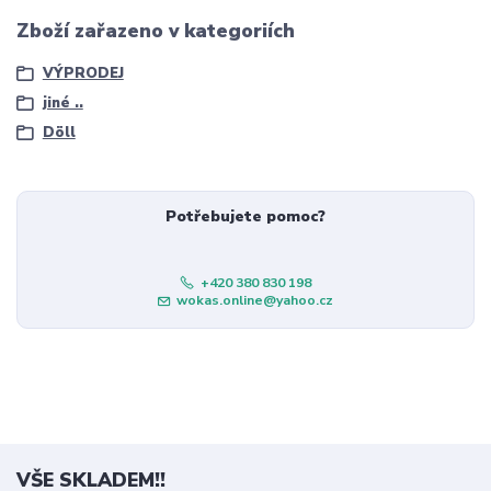
Zboží zařazeno v kategoriích
VÝPRODEJ
jiné ..
Döll
Potřebujete pomoc?
+420 380 830 198
wokas.online@yahoo.cz
VŠE SKLADEM!!