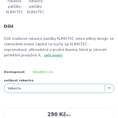
Döll
Döll značkové rukavice palčáky KLIMATEC velice pěkný design, se
stahováním kolem zápěstí na suchý zip KLIMATEC -
nepromokavá, větruodolná a pružná tkanina, která je zároveň
perfektně prodyšná. K...
celý popis
Dostupnost
Skladem 1 ks
velikost rukavice
290 Kč
/
ks