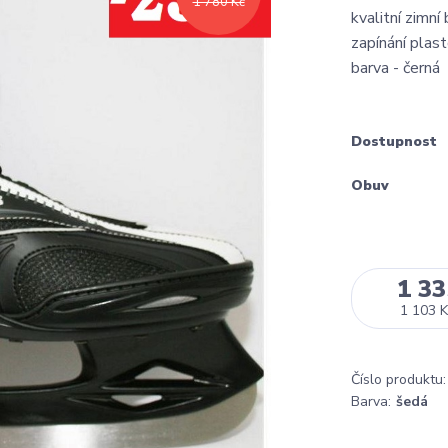
1 780 Kč
kvalitní zimní
zapínání plas
barva - černá
Dostupnost
Obuv
1 33
1 103 K
Číslo produktu:
Barva:
šedá