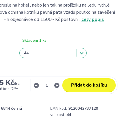
 brusle na hokej , nebo jen tak na projíždku na ledu rychlé
tová ochrana kotníku pevná pata vzadu poutko na zavěšení
 Při objednávce od 1500,- Kč poštovn...
celý popis
Skladem 1 ks
5 Kč
/
ks
Přidat do košíku
č
bez DPH
6844 černá
EAN kód:
9120042737120
velikost:
44