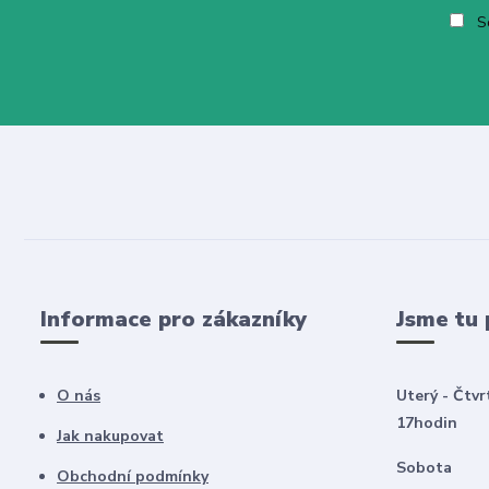
So
Informace pro zákazníky
Jsme tu 
O nás
Uterý - Čtvr
17hodin
Jak nakupovat
Sobota 8
Obchodní podmínky