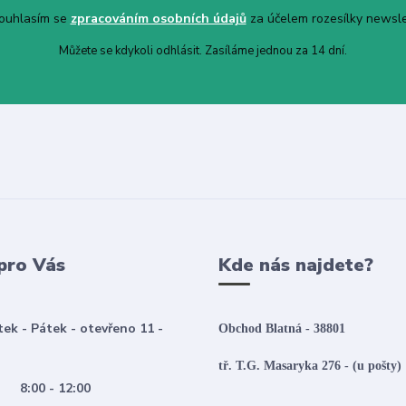
uhlasím se
zpracováním osobních údajů
za účelem rozesílky newsle
Můžete se kdykoli odhlásit. Zasíláme jednou za 14 dní.
pro Vás
Kde nás najdete?
tek - Pátek - otevřeno 11 -
Obchod Blatná - 38801
tř. T.G. Masaryka 276 - (u pošty)
:00 - 12:00