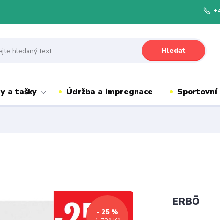
+
Hledat
y a tašky
Údržba a impregnace
Sportovní
ERBÖ
- 25 %