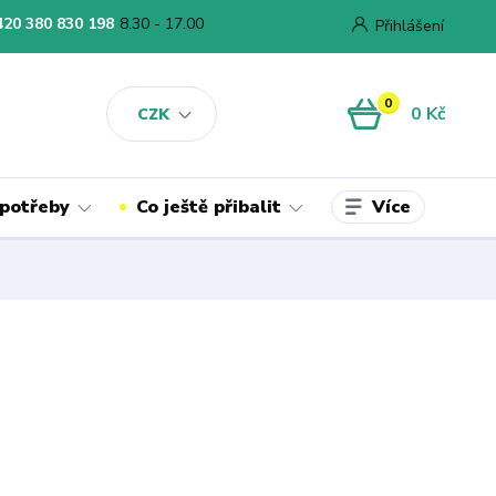
420 380 830 198
8.30 - 17.00
Přihlášení
0
0 Kč
CZK
Více
 potřeby
Co ještě přibalit