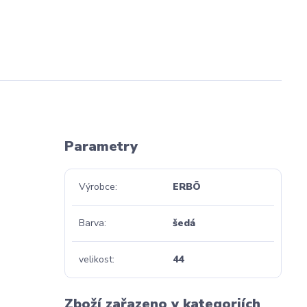
Parametry
Výrobce
ERBÖ
Barva
šedá
velikost
44
Zboží zařazeno v kategoriích