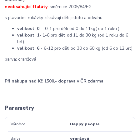
neobsahující ftaláty
, směrnice 2005/84/EG
s plavacími rukávky získávají děti jistotu a odvahu
velikost: 0
- 0-1 pro děti od 0 do 11kg( do 1 roku )
velikost: 1
- 1-6 pro děti od 11 do 30 kg (od 1 roku do 6
let)
velikost: 6
- 6-12 pro děti od 30 do 60 kg (od 6 do 12 let)
barva: oranžová
Při nákupu nad Kč 1500,- doprava v ČR zdarma
Parametry
Výrobce
Happy people
Barva
oranžová