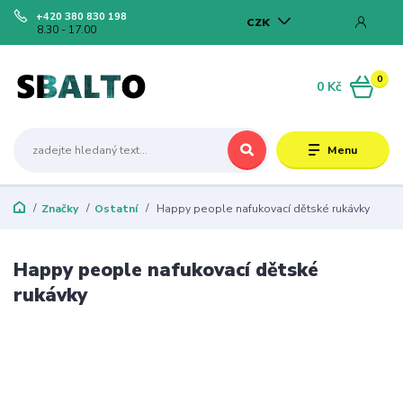
+420 380 830 198
CZK
8.30 - 17.00
0
0 Kč
Menu
Značky
Ostatní
Happy people nafukovací dětské rukávky
Happy people nafukovací dětské
rukávky