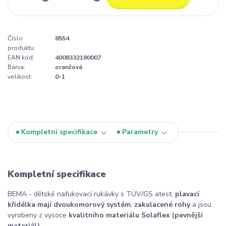
Číslo
8554
produktu:
EAN kód:
4008332180007
Barva:
oranžová
velikost:
0-1
Kompletní specifikace
Parametry
Kompletní specifikace
BEMA - dětské nafukovací rukávky s TÜV/GS atest,
plavací
křidélka mají dvoukomorový systém
,
zakulacené rohy
a jsou
vyrobeny z vysoce
kvalitního materiálu Solaflex (pevnější
materiál)