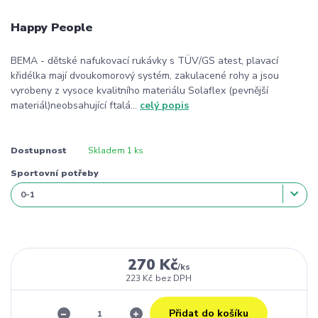
Happy People
BEMA - dětské nafukovací rukávky s TÜV/GS atest, plavací
křidélka mají dvoukomorový systém, zakulacené rohy a jsou
vyrobeny z vysoce kvalitního materiálu Solaflex (pevnější
materiál)neobsahující ftalá...
celý popis
Dostupnost
Skladem 1 ks
Sportovní potřeby
270 Kč
/
ks
223 Kč
bez DPH
Přidat do košíku