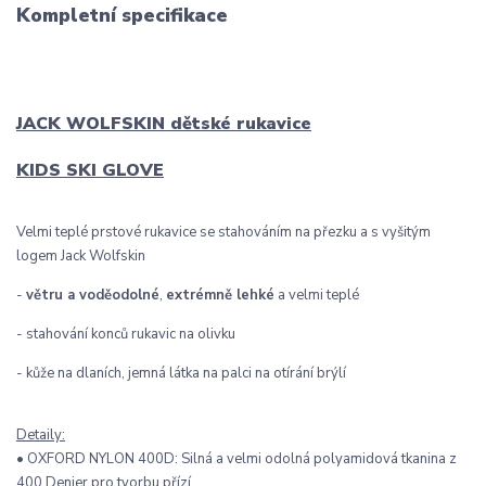
Kompletní specifikace
JACK WOLFSKIN dětské rukavice
KIDS SKI GLOVE
Velmi teplé prstové rukavice se stahováním na přezku a s vyšitým
logem Jack Wolfskin
-
větru a voděodolné
,
extrémně lehké
a velmi teplé
- stahování konců rukavic na olivku
- kůže na dlaních, jemná látka na palci na otírání brýlí
Detaily:
• OXFORD NYLON 400D: Silná a velmi odolná polyamidová tkanina z
400 Denier pro tvorbu přízí.