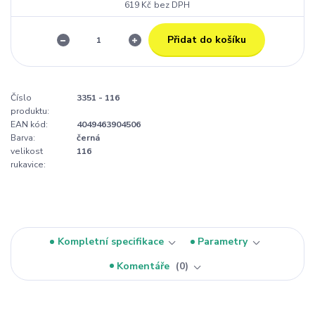
619 Kč
bez DPH
Přidat do košíku
Číslo
3351 - 116
produktu:
EAN kód:
4049463904506
Barva:
černá
velikost
116
rukavice:
Kompletní specifikace
Parametry
Komentáře
0