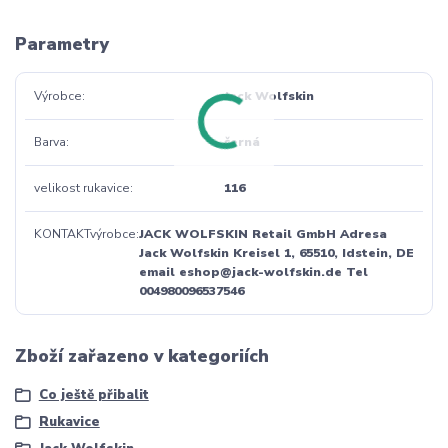
Parametry
Výrobce
Jack Wolfskin
Barva
černá
velikost rukavice
116
KONTAKTvýrobce
JACK WOLFSKIN Retail GmbH Adresa
Jack Wolfskin Kreisel 1, 65510, Idstein, DE
email eshop@jack-wolfskin.de Tel
004980096537546
Zboží zařazeno v kategoriích
Co ještě přibalit
Rukavice