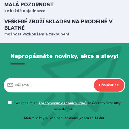
MALÁ POZORNOST
ke každé objednávce
VEŠKERÉ ZBOŽÍ SKLADEM NA PRODEJNĚ V
BLATNÉ
možnost vyzkoušení a zakoupení
Nepropásněte novinky, akce a slevy!
Přihlásit se
Souhlasím se
zpracováním osobních údajů
za účelem rozesílky
newsletteru.
Můžete se kdykoli odhlásit. Zasíláme jednou za 14 dní.