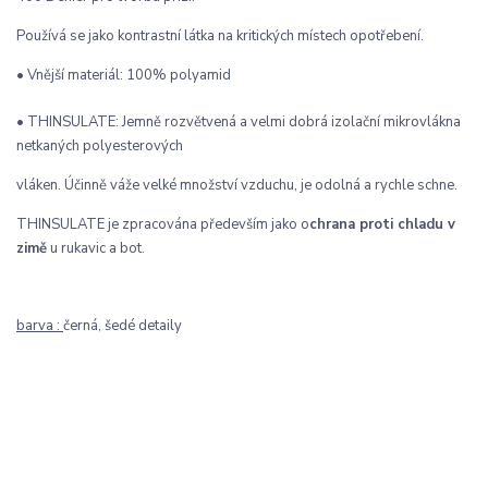
Používá se jako kontrastní látka na kritických místech opotřebení.
• Vnější materiál: 100% polyamid
• THINSULATE: Jemně rozvětvená a velmi dobrá izolační mikrovlákna
netkaných polyesterových
vláken. Účinně váže velké množství vzduchu, je odolná a rychle schne.
THINSULATE je zpracována především jako o
chrana proti chladu v
zimě
u rukavic a bot.
barva :
černá, šedé detaily