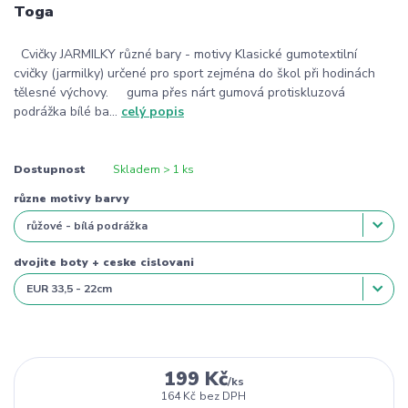
Toga
Cvičky JARMILKY různé bary - motivy Klasické gumotextilní
cvičky (jarmilky) určené pro sport zejména do škol při hodinách
tělesné výchovy. guma přes nárt gumová protiskluzová
podrážka bílé ba...
celý popis
Dostupnost
Skladem > 1 ks
různe motivy barvy
dvojite boty + ceske cislovani
199 Kč
/
ks
164 Kč
bez DPH