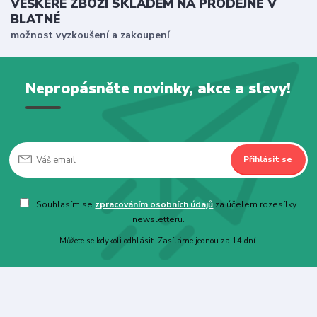
VEŠKERÉ ZBOŽÍ SKLADEM NA PRODEJNĚ V
BLATNÉ
možnost vyzkoušení a zakoupení
Nepropásněte novinky, akce a slevy!
Přihlásit se
Souhlasím se
zpracováním osobních údajů
za účelem rozesílky
newsletteru.
Můžete se kdykoli odhlásit. Zasíláme jednou za 14 dní.