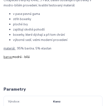
Chlapecké trenýrky KANZ, 3 Pack,
balení obsahuje troje trenky v
modro-bílém provedení, kvalitní testovaný materiál
v pase pevná guma
střih boxerky
ploché švy
zajišťují skvělé pohodlí
boxerky, které dýchají a při tom chrání
výborně sedí, velmi moderní provedení
materiál
: 95% bavlna, 5% elastan
barva:
modrá - bílá
Parametry
Výrobce
Kanz