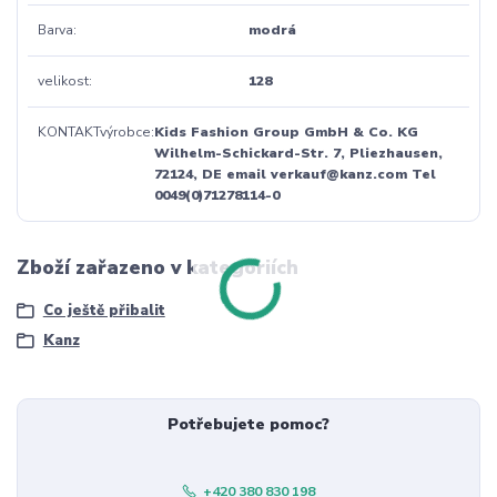
Barva
modrá
velikost
128
KONTAKTvýrobce
Kids Fashion Group GmbH & Co. KG
Wilhelm-Schickard-Str. 7, Pliezhausen,
72124, DE email verkauf@kanz.com Tel
0049(0)71278114-0
Zboží zařazeno v kategoriích
Co ještě přibalit
Kanz
Potřebujete pomoc?
+420 380 830 198