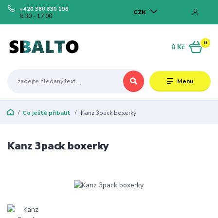
+420 380 830 198
CZK
8.30 - 17.00
0
0 Kč
Menu
Co ještě přibalit
Kanz 3pack boxerky
Kanz 3pack boxerky