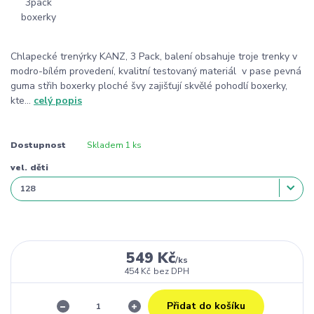
Chlapecké trenýrky KANZ, 3 Pack, balení obsahuje troje trenky v
modro-bílém provedení, kvalitní testovaný materiál v pase pevná
guma střih boxerky ploché švy zajišťují skvělé pohodlí boxerky,
kte...
celý popis
Dostupnost
Skladem 1 ks
vel. děti
549 Kč
/
ks
454 Kč
bez DPH
Přidat do košíku