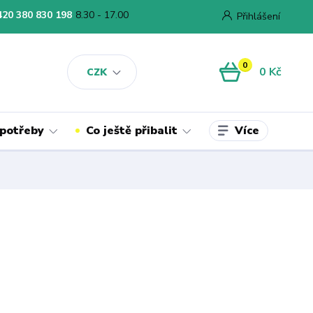
420 380 830 198
8.30 - 17.00
Přihlášení
0
0 Kč
CZK
Více
 potřeby
Co ještě přibalit