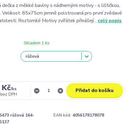
 dečka z měkké bavlny s nádhernými motivy - s lištičkou,
 Velikost: 85x75cm jemně polstrovaná pro první zvědavé
ratolesti. Roztomilé Motivy zvířátek přinášejí...
celý popis
Skladem 1 ks
 Kč
/
ks
Přidat do košíku
bez DPH
5473 růžová 164-
EAN kód:
4056178178078
5137