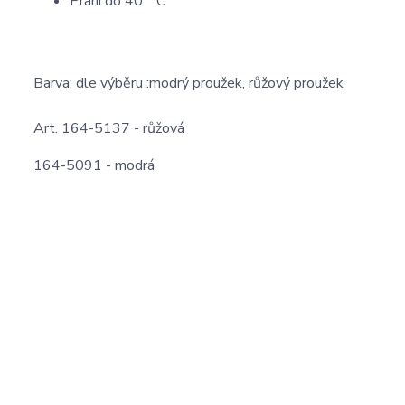
Praní do 40 ° C
Barva: dle výběru :modrý proužek, růžový proužek
Art. 164-5137 - růžová
164-5091 - modrá