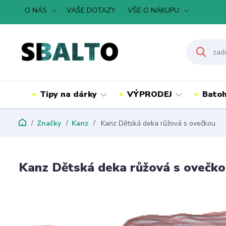
O NÁS
VAŠE DOTAZY
VŠE O NÁKUPU
Tipy na dárky
VÝPRODEJ
Batoh
Značky
Kanz
Kanz Dětská deka růžová s ovečkou
Kanz Dětská deka růžová s ovečk