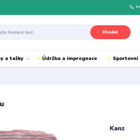
+
Hledat
y a tašky
Údržba a impregnace
Sportovní
ou
Kanz