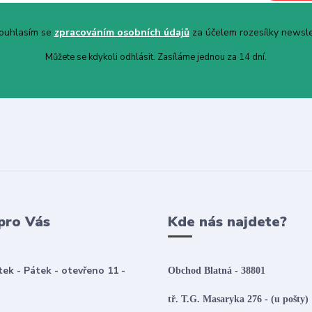
uhlasím se
zpracováním osobních údajů
za účelem rozesílky newsle
Můžete se kdykoli odhlásit. Zasíláme jednou za 14 dní.
pro Vás
Kde nás najdete?
tek - Pátek - otevřeno 11 -
Obchod Blatná - 38801
tř. T.G. Masaryka 276 - (u pošty)