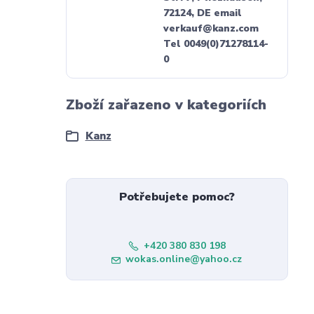
72124, DE email
verkauf@kanz.com
Tel 0049(0)71278114-
0
Zboží zařazeno v kategoriích
Kanz
Potřebujete pomoc?
+420 380 830 198
wokas.online@yahoo.cz