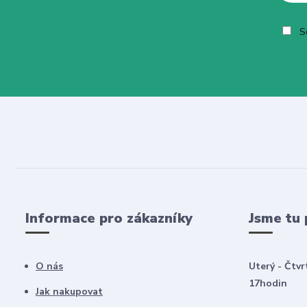
So
Informace pro zákazníky
Jsme tu 
O nás
Uterý - Čtvr
17hodin
Jak nakupovat