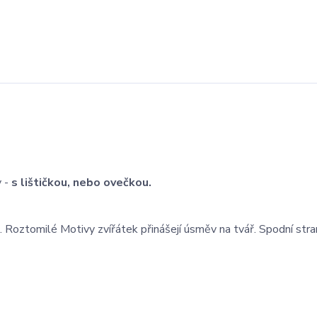
y -
s lištičkou, nebo ovečkou.
. Roztomilé Motivy zvířátek přinášejí úsměv na tvář. Spodní stra