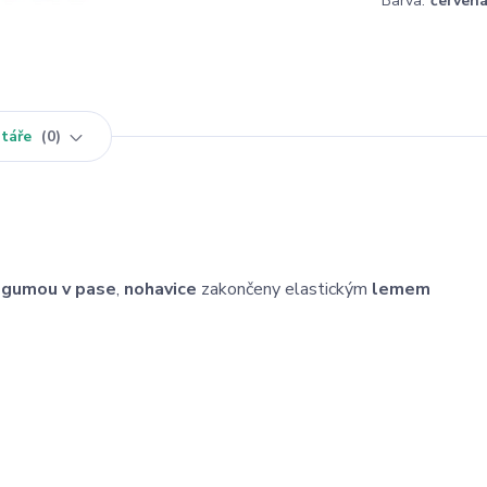
Barva:
červen
táře
0
u
gumou v pase
,
nohavice
zakončeny elastickým
lemem