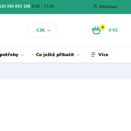
420 380 830 198
8.30 - 17.00
Přihlášení
0
0 Kč
CZK
Více
 potřeby
Co ještě přibalit