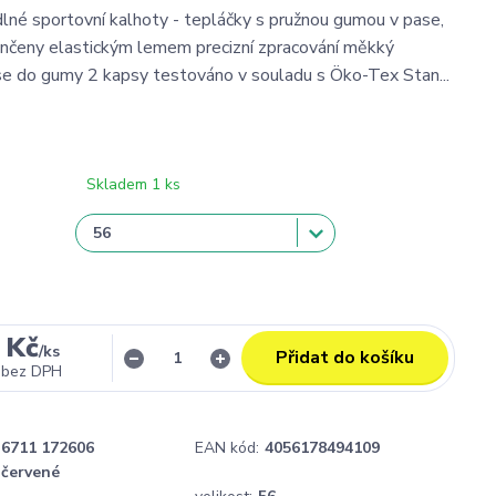
dlné sportovní kalhoty - tepláčky s pružnou gumou v pase,
nčeny elastickým lemem precizní zpracování měkký
se do gumy 2 kapsy testováno v souladu s Öko-Tex Stan...
Skladem 1 ks
 Kč
/
ks
Přidat do košíku
bez DPH
6711 172606
EAN kód:
4056178494109
červené