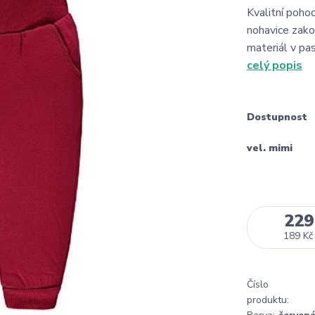
Kvalitní poho
nohavice zako
materiál v pa
celý popis
Dostupnost
vel. mimi
229
189 Kč
Číslo
produktu: