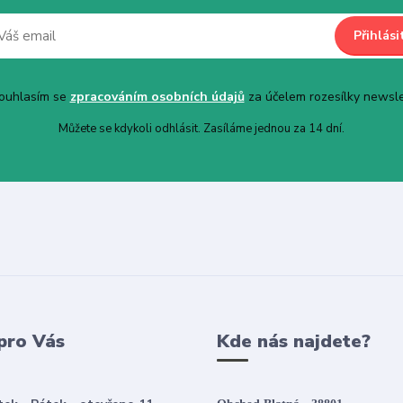
Přihlási
uhlasím se
zpracováním osobních údajů
za účelem rozesílky newsle
Můžete se kdykoli odhlásit. Zasíláme jednou za 14 dní.
pro Vás
Kde nás najdete?