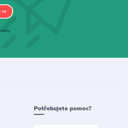
t se
tteru.
Potřebujete pomoc?