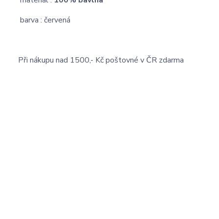
materiál :
100% bavlna
barva :
červená
Při nákupu nad 1500,- Kč poštovné v ČR zdarma