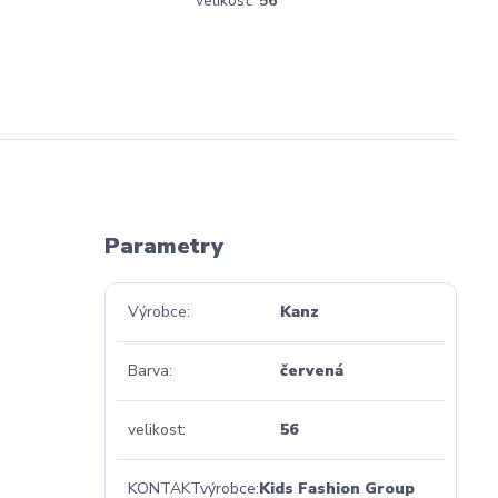
á
velikost:
56
Parametry
Výrobce
Kanz
Barva
červená
velikost
56
KONTAKTvýrobce
Kids Fashion Group