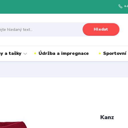
+
Hledat
y a tašky
Údržba a impregnace
Sportovní
Kanz