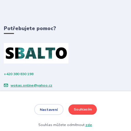
Potřebujete pomoc?
+420 380 830 198
wokas.online@yahoo.cz
Souhlasím
Nastavení
Souhlas můžete odmítnout
zde
.
Vytvořeno na
Eshop-rychle.cz