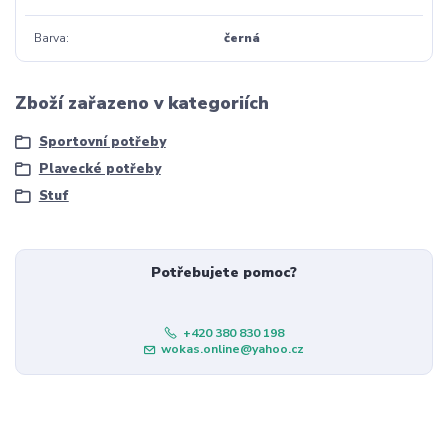
Barva
černá
Zboží zařazeno v kategoriích
Sportovní potřeby
Plavecké potřeby
Stuf
Potřebujete pomoc?
+420 380 830 198
wokas.online@yahoo.cz