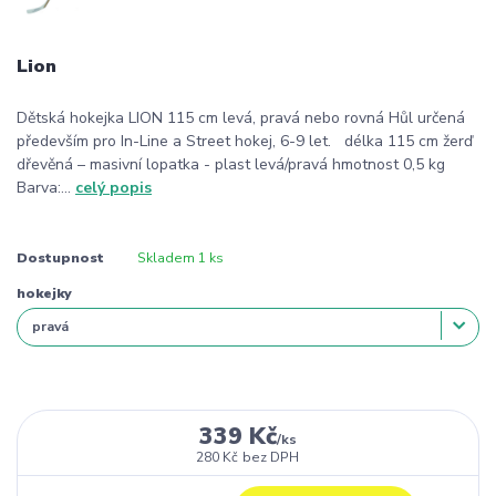
Lion
Dětská hokejka LION 115 cm levá, pravá nebo rovná Hůl určená
především pro In-Line a Street hokej, 6-9 let. délka 115 cm žerď
dřevěná – masivní lopatka - plast levá/pravá hmotnost 0,5 kg
Barva:...
celý popis
Dostupnost
Skladem 1 ks
hokejky
339 Kč
/
ks
280 Kč
bez DPH