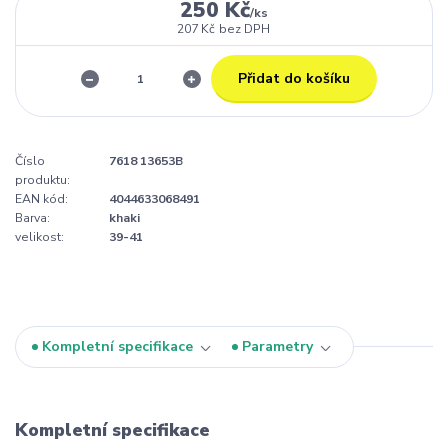
250 Kč
/
ks
207 Kč
bez DPH
Přidat do košíku
Číslo
7618 13653B
produktu:
EAN kód:
4044633068491
Barva:
khaki
velikost:
39-41
Kompletní specifikace
Parametry
Kompletní specifikace