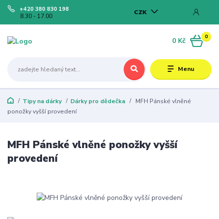
+420 380 830 198
CZK
8.30 - 17.00
0
0 Kč
Menu
Tipy na dárky
Dárky pro dědečka
MFH Pánské vlněné
ponožky vyšší provedení
MFH Pánské vlněné ponožky vyšší
provedení