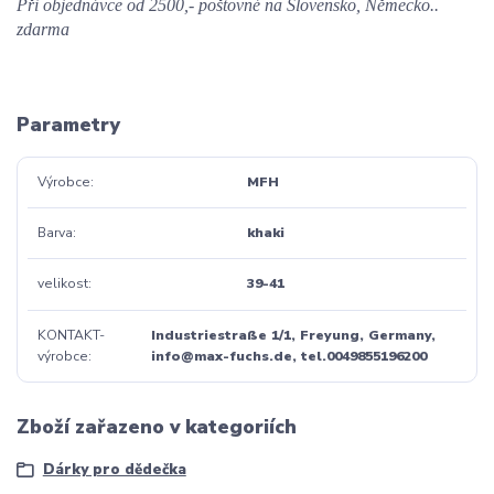
Při objednávce od 2500,- poštovné na Slovensko, Německo..
zdarma
Parametry
Výrobce
MFH
Barva
khaki
velikost
39-41
KONTAKT-
Industriestraße 1/1, Freyung, Germany,
výrobce
info@max-fuchs.de, tel.0049855196200
Zboží zařazeno v kategoriích
Dárky pro dědečka