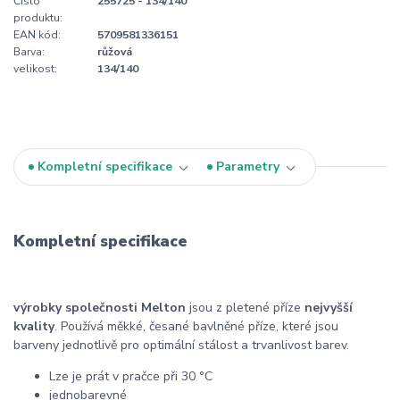
Číslo
255725 - 134/140
produktu:
EAN kód:
5709581336151
Barva:
růžová
velikost:
134/140
Kompletní specifikace
Parametry
Kompletní specifikace
výrobky společnosti Melton
jsou z pletené příze
nejvyšší
kvality
. Používá měkké, česané bavlněné příze, které jsou
barveny jednotlivě pro optimální stálost a trvanlivost barev.
Lze je prát v pračce při 30 °C
jednobarevné