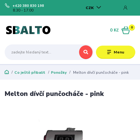
+420 380 830 198
CZK
8.30 - 17.00
0
0 Kč
Menu
Co ještě přibalit
Ponožky
Melton dívčí punčocháče - pink
Melton dívčí punčocháče - pink