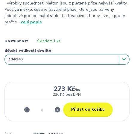
výrobky společnosti Melton jsou z pletené příze nejvyšší kvality.
Používá měkké, česané bavlněné příze, které jsou barveny
jednotlivě pro optimální stálost a trvanlivost barev. Lze je prát v
pračce...
celý popis
Dostupnost
Skladem 1 ks
dětské velikosti dvojité
273 Kč
/
ks
226 Kč
bez DPH
Přidat do košíku