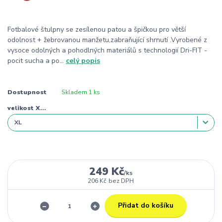
Fotbalové štulpny se zesílenou patou a špičkou pro větší
odolnost + žebrovanou manžetu,zabraňující shrnutí .Vyrobené z
vysoce odolných a pohodlných materiálů s technologií Dri-FIT -
pocit sucha a po...
celý popis
Dostupnost
Skladem 1 ks
velikost X...
249 Kč
/
ks
206 Kč
bez DPH
Přidat do košíku