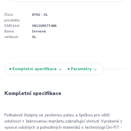
Číslo
8792 - XL
produktu:
EAN kód:
091209577486
Barva:
červená
velikost:
XL
Kompletní specifikace
Parametry
Kompletní specifikace
Fotbalové štulpny se zesílenou patou a špičkou pro větší
odolnost + žebrovanou manžetu,zabraňující shrnutí .Vyrobené z
vysoce odolných a pohodlných materiálů s technologií Dri-FIT -