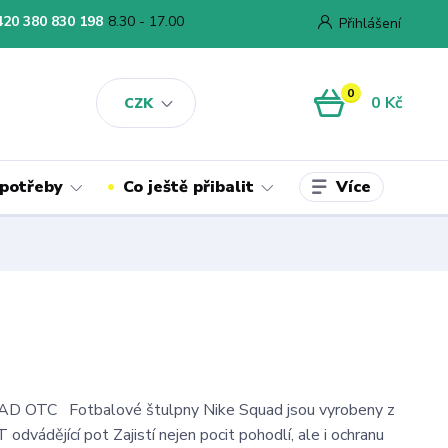
420 380 830 198
8.30 - 17.00
Přihlášení
0
0 Kč
CZK
Více
 potřeby
Co ještě přibalit
 OTC Fotbalové štulpny Nike Squad jsou vyrobeny z
T odvádějící pot Zajistí nejen pocit pohodlí, ale i ochranu