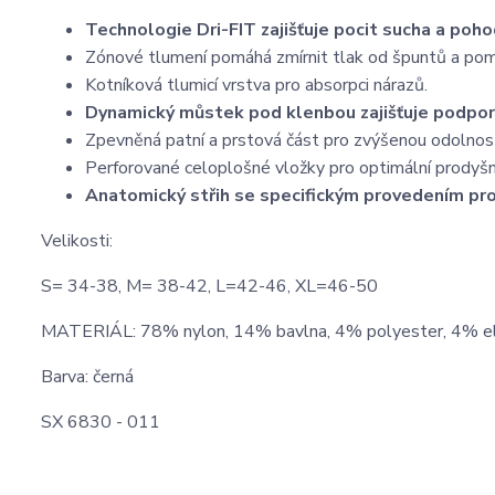
Technologie Dri-FIT zajišťuje pocit sucha a pohod
Zónové tlumení pomáhá zmírnit tlak od špuntů a po
Kotníková tlumicí vrstva pro absorpci nárazů.
Dynamický můstek pod klenbou zajišťuje podporu
Zpevněná patní a prstová část pro zvýšenou odolnos
Perforované celoplošné vložky pro optimální prodyš
Anatomický střih se specifickým provedením pro
Velikosti:
S= 34-38, M= 38-42, L=42-46, XL=46-50
MATERIÁL: 78% nylon, 14% bavlna, 4% polyester, 4% e
Barva: černá
SX 6830 - 011