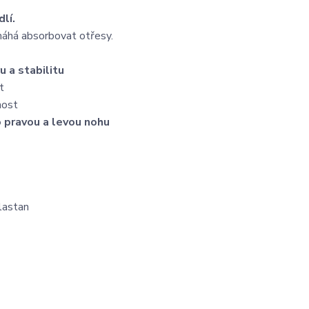
lí.
máhá absorbovat otřesy.
 a stabilitu
t
nost
 pravou a levou nohu
lastan