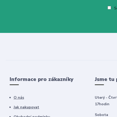
So
Informace pro zákazníky
Jsme tu 
O nás
Uterý - Čtvr
17hodin
Jak nakupovat
Sobota 8
Obchodní podmínky