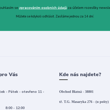
uhlasím se
zpracováním osobních údajů
za účelem rozesílky newsle
Můžete se kdykoli odhlásit. Zasíláme jednou za 14 dní.
pro Vás
Kde nás najdete?
tek - Pátek - otevřeno 11 -
Obchod Blatná - 38801
tř. T.G. Masaryka 276 - (u pošty)
:00 - 12:00