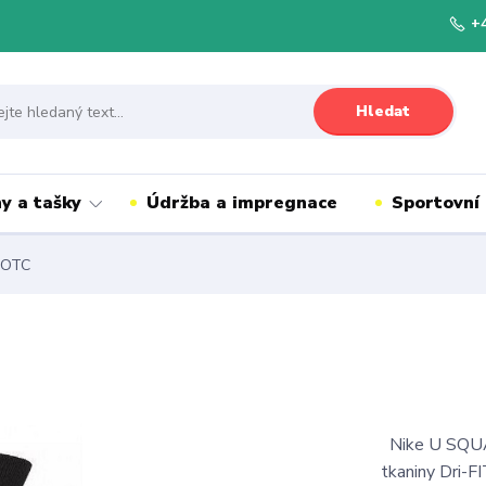
+
Hledat
y a tašky
Údržba a impregnace
Sportovní
 OTC
Nike U SQUAD
tkaniny Dri-FI