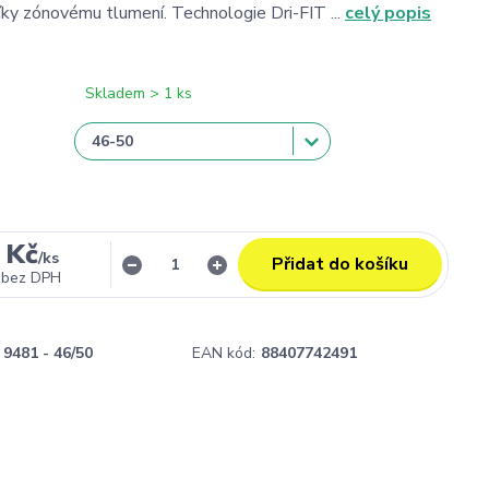
íky zónovému tlumení. Technologie Dri-FIT ...
celý popis
Skladem > 1 ks
 Kč
/
ks
Přidat do košíku
bez DPH
9481 - 46/50
EAN kód:
88407742491