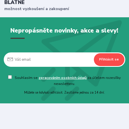
BLATNÉ
možnost vyzkoušení a zakoupení
Nepropásněte novinky, akce a slevy!
Přihlásit se
Souhlasím se
zpracováním osobních údajů
za účelem rozesílky
newsletteru.
Můžete se kdykoli odhlásit. Zasíláme jednou za 14 dní.