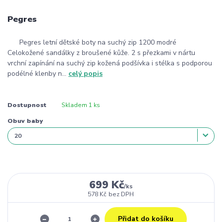
Pegres
Pegres letní dětské boty na suchý zip 1200 modré
Celokožené sandálky z broušené kůže. 2 s přezkami v nártu
vrchní zapínání na suchý zip kožená podšívka i stélka s podporou
podélné klenby n...
celý popis
Dostupnost
Skladem 1 ks
Obuv baby
699 Kč
/
ks
578 Kč
bez DPH
Přidat do košíku