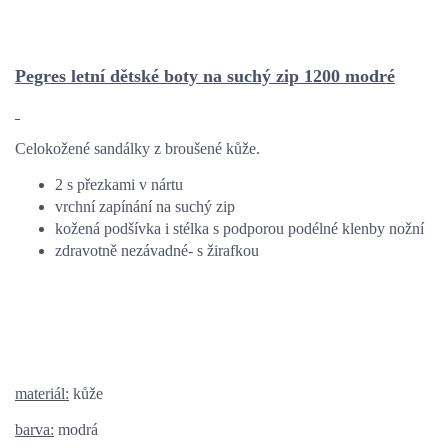
Pegres letní dětské boty na suchý zip 1200 modré
Celokožené sandálky z broušené kůže.
2 s přezkami v nártu
vrchní zapínání na suchý zip
kožená podšívka i stélka s podporou podélné klenby nožní
zdravotně nezávadné- s žirafkou
materiál:
kůže
barva:
modrá