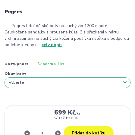
Pegres
Pegres letní dětské boty na suchý zip 1200 modré
Celokožené sandálky z broušené kůže. 2 s přezkami v nártu
vrchní zapínání na suchý zip kožená podšívka i stélka s podporou
podélné klenby n...
celý popis
Dostupnost
Skladem > 1 ks
Obuv baby
699 Kč
/
ks
578 Kč
bez DPH
Přidat do košíku