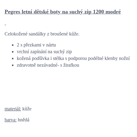
Pegres letní dětské boty na suchý zip 1200 modré
Celokožené sandálky z broušené kůže.
2 s přezkami v nártu
vrchní zapínání na suchý zip
kožená podšívka i stélka s podporou podélné klenby nožní
zdravotně nezávadné- s žirafkou
materiál:
kůže
barva:
hnědá