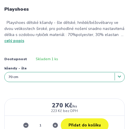
Playshoes
Playshoes dětské kšandy - šle dětské, hnědé/béžovébarvy ve
dvou velikostech široké, pro pohodlné nošení snadno nastavitená
délka s ozdobou rybiček materiál : 70%polyester, 30% elastan ...
celý popis
Dostupnost
Skladem 1 ks
kšandy - šle
270 Kč
/
ks
223 Kč
bez DPH
Přidat do košíku