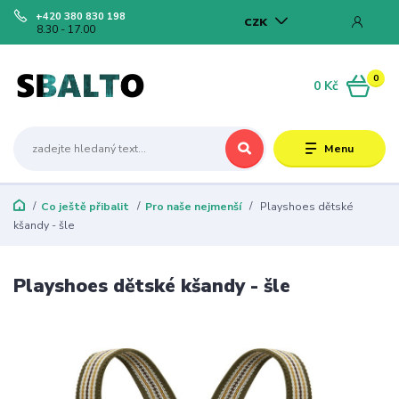
+420 380 830 198
CZK
8.30 - 17.00
0
0 Kč
Menu
Co ještě přibalit
Pro naše nejmenší
Playshoes dětské
kšandy - šle
Playshoes dětské kšandy - šle