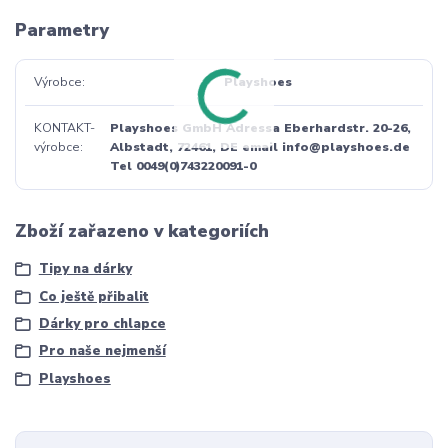
Parametry
Výrobce
Playshoes
KONTAKT-
Playshoes GmbH Adressa Eberhardstr. 20-26,
výrobce
Albstadt, 72461, DE email info@playshoes.de
Tel 0049(0)743220091-0
Zboží zařazeno v kategoriích
Tipy na dárky
Co ještě přibalit
Dárky pro chlapce
Pro naše nejmenší
Playshoes