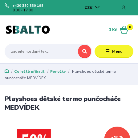
+420 380 830 198
CZK
8.30 - 17.00
0
0 Kč
Menu
Co ještě přibalit
Ponožky
Playshoes dětské termo
punčocháče MEDVÍDEK
Playshoes dětské termo punčocháče
MEDVÍDEK
- 50 %