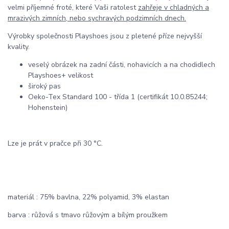
velmi příjemné froté, které Vaši ratolest
zahřeje v chladných a
mrazivých zimních, nebo sychravých podzimních dnech.
Výrobky společnosti Playshoes jsou z pletené příze nejvyšší
kvality.
veselý obrázek na zadní části, nohavicích a na chodidlech
Playshoes+ velikost
široký pas
Oeko-Tex Standard 100 - třída 1 (certifikát 10.0.85244;
Hohenstein)
Lze je prát v pračce při 30 °C.
materiál : 75% bavlna, 22% polyamid, 3% elastan
barva : růžová s tmavo růžovým a bílým proužkem