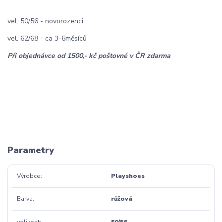
vel. 50/56 - novorozenci
vel. 62/68 - ca 3-6měsíců
Při objednávce od 1500,- kč poštovné v ČR zdarma
Parametry
Výrobce
Playshoes
Barva
růžová
velikost
50/56