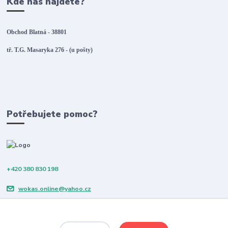
Kde nás najdete?
Obchod Blatná - 38801
tř. T.G. Masaryka 276 - (u pošty)
Potřebujete pomoc?
+420 380 830 198
wokas.online@yahoo.cz