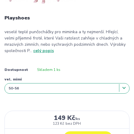
Playshoes
veselé teplé punčocháčky pro miminka a ty nejmenší. Hřející,
velmi příjemné froté, které Vaši ratolest zahřeje v chladných a
mrazivých zimních, nebo sychravých podzimních dnech. Výrobky
společnosti P...
celý popis
Dostupnost
Skladem 1 ks
vel. mimi
149 Kč
/
ks
123 Kč
bez DPH