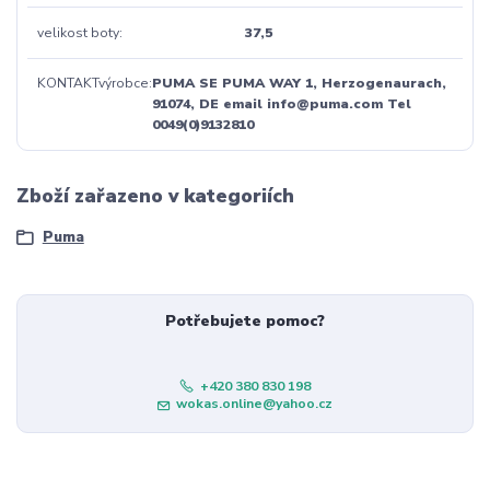
velikost boty
37,5
KONTAKTvýrobce
PUMA SE PUMA WAY 1, Herzogenaurach,
91074, DE email info@puma.com Tel
0049(0)9132810
Zboží zařazeno v kategoriích
Puma
Potřebujete pomoc?
+420 380 830 198
wokas.online@yahoo.cz