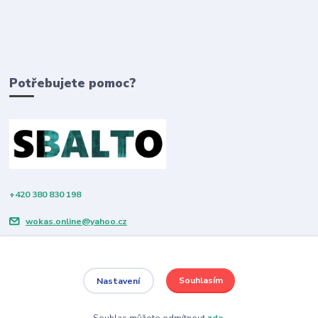
Potřebujete pomoc?
+420 380 830 198
wokas.online@yahoo.cz
Souhlasím
Nastavení
Souhlas můžete odmítnout
zde
.