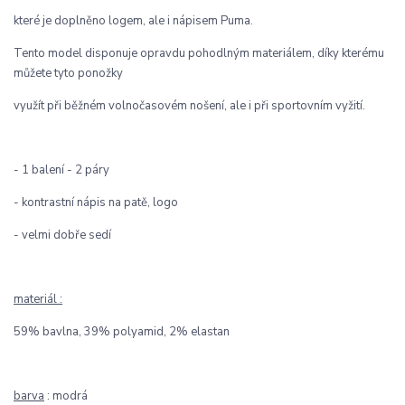
které je doplněno logem, ale i nápisem Puma.
Tento model disponuje opravdu pohodlným materiálem, díky kterému
můžete tyto ponožky
využít při běžném volnočasovém nošení, ale i při sportovním vyžití.
- 1 balení - 2 páry
- kontrastní nápis na patě, logo
- velmi dobře sedí
materiál :
59% bavlna, 39% polyamid, 2% elastan
barva
: modrá