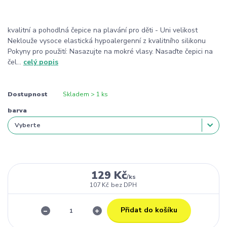
kvalitní a pohodlná čepice na plavání pro děti - Uni velikost
Neklouže vysoce elastická hypoalergenní z kvalitního silikonu
Pokyny pro použití: Nasazujte na mokré vlasy. Nasaďte čepici na
čel...
celý popis
Dostupnost
Skladem > 1 ks
barva
129 Kč
/
ks
107 Kč
bez DPH
Přidat do košíku