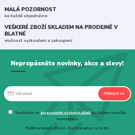
MALÁ POZORNOST
ke každé objednávce
VEŠKERÉ ZBOŽÍ SKLADEM NA PRODEJNĚ V
BLATNÉ
možnost vyzkoušení a zakoupení
Nepropásněte novinky, akce a slevy!
Přihlásit se
Souhlasím se
zpracováním osobních údajů
za účelem rozesílky
newsletteru.
Můžete se kdykoli odhlásit. Zasíláme jednou za 14 dní.